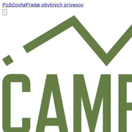
Požičovňa
Predaj obytných prívesov