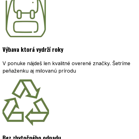
Výbava ktorá vydrží roky
V ponuke nájdeš len kvalitné overené značky. Šetríme
peňaženku aj milovanú prírodu
Bez zbytočného odpadu