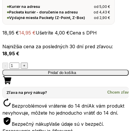
od
5,00
€
Kuriér na adresu
od
4,43
€
Packeta kuriér - doručenie na adresu
od
2,90
€
Výdajné miesta Packety (Z-Point, Z-Box)
18,95
€
14,95
€
Ušetríte
4,00
€
Cena s DPH
Najnižšia cena za posledných 30 dní pred zľavou:
18,95
€
množstvo
-
+
Skladacia
Pridať do košíka
miska
SEATOSUMMIT
XL-
Zľava na prvý nákup?
Chcem zľavu
BOWL
Bezproblémové vrátenie do 14 dní
Ak vám produkt
1150ml
nevyhovuje, môžete ho jednoducho vrátiť do 14 dní.
olivová
Bezpečný nákup
Vaše údaje sú v bezpečí.
Spracovanie platby je šifrované.