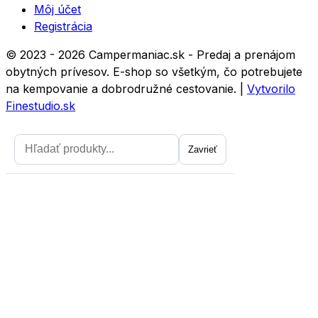
Môj účet
Registrácia
© 2023 - 2026 Campermaniac.sk - Predaj a prenájom
obytných prívesov. E-shop so všetkým, čo potrebujete
na kempovanie a dobrodružné cestovanie.
|
Vytvorilo
Finestudio.sk
Zavrieť
Zavrieť
Prihláste sa na odber noviniek a
získajte zľavu 5
prvý nákup.
Chcem zľavu