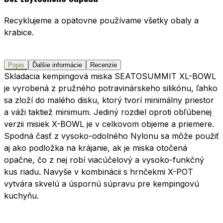
Recyklujeme a opätovne používame všetky obaly a
krabice.
Popis
Ďalšie informácie
Recenzie
Skladacia kempingová miska SEATOSUMMIT XL-BOWL
je vyrobená z pružného potravinárskeho silikónu, ľahko
sa zloží do malého disku, ktorý tvorí minimálny priestor
a váži taktiež minimum. Jediný rozdiel oproti obľúbenej
verzii misiek X-BOWL je v celkovom objeme a priemere.
Spodná časť z vysoko-odolného Nylonu sa môže použiť
aj ako podložka na krájanie, ak je miska otočená
opačne, čo z nej robí viacúčelový a vysoko-funkčný
kus riadu. Navyše v kombinácii s hrnčekmi X-POT
vytvára skvelú a úspornú súpravu pre kempingovú
kuchyňu.