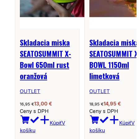
Skladacia miska
Skladacia misk
SEATOSUMMIT X-
SEATOSUMMIT X
Bowl 650ml rust
BOWL 1150ml
oranžová
limetková
OUTLET
OUTLET
13,00
€
14,95
€
16,95
€
18,95
€
Ceny s DPH
Ceny s DPH
Kúpiť
V
Kúpiť
V
košíku
košíku