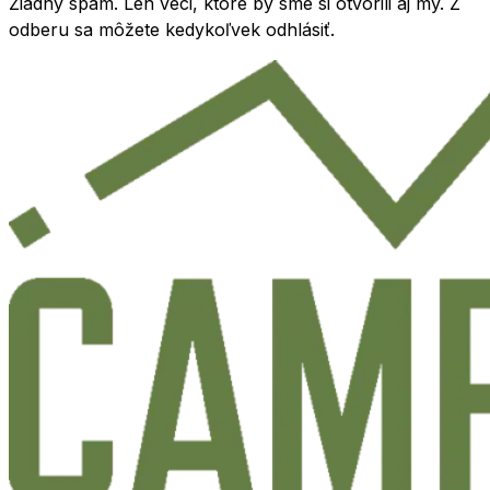
Žiadny spam. Len veci, ktoré by sme si otvorili aj my. Z
odberu sa môžete kedykoľvek odhlásiť.