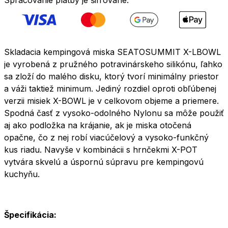
Skladacia kempingová miska SEATOSUMMIT X-LBOWL
je vyrobená z pružného potravinárskeho silikónu, ľahko
sa zloží do malého disku, ktorý tvorí minimálny priestor
a váži taktiež minimum. Jediný rozdiel oproti obľúbenej
verzii misiek X-BOWL je v celkovom objeme a priemere.
Spodná časť z vysoko-odolného Nylonu sa môže použiť
aj ako podložka na krájanie, ak je miska otočená
opačne, čo z nej robí viacúčelový a vysoko-funkčný
kus riadu. Navyše v kombinácii s hrnčekmi X-POT
vytvára skvelú a úspornú súpravu pre kempingovú
kuchyňu.
Špecifikácia: