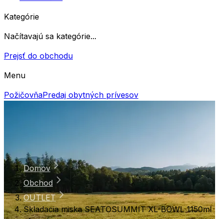
Kategórie
Načítavajú sa kategórie...
Prejsť do obchodu
Menu
Požičovňa
Predaj obytných prívesov
Domov
Obchod
OUTLET
Skladacia miska SEATOSUMMIT XL-BOWL 1150ml