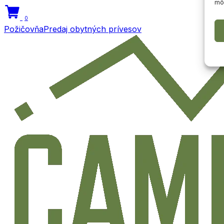
môž
0
Požičovňa
Predaj obytných prívesov