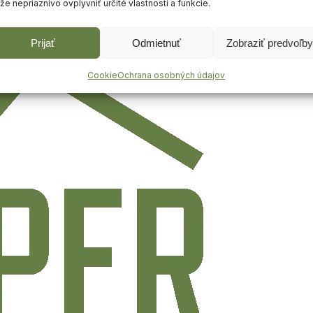
e nepriaznivo ovplyvniť určité vlastnosti a funkcie.
Prijať
Odmietnuť
Zobraziť predvoľby
Cookie
Ochrana osobných údajov