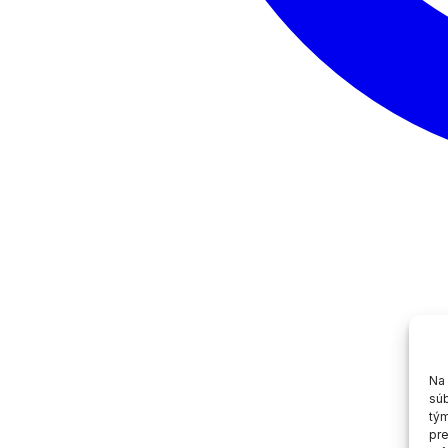
Na 
súb
tým
pre