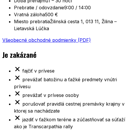
Doba prenájmu
1 – 30 nocí
Prebratie / odovzdanie
9:00 / 14:00
Vratná záloha
500 €
Miesto prebratia
Žilinská cesta 1, 013 11, Žilina –
Lietavská Lúčka
Všeobecné obchodné podmienky (PDF)
Je zakázané
fajčiť v prívese
prevážať batožinu a ťažké predmety vnútri
prívesu
prevážať v prívese osoby
porušovať pravidlá cestnej premávky krajiny v
ktorej sa nachádzate
jazdiť v ťažkom teréne a zúčastňovať sa súťaží
ako je Transcarpathia rally