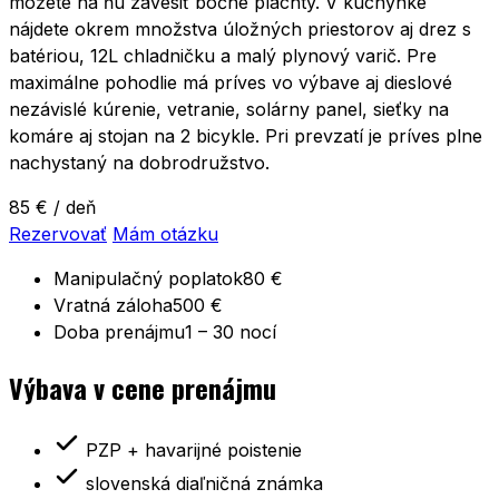
môžete na ňu zavesiť bočné plachty. V kuchynke
nájdete okrem množstva úložných priestorov aj drez s
batériou, 12L chladničku a malý plynový varič. Pre
maximálne pohodlie má príves vo výbave aj dieslové
nezávislé kúrenie, vetranie, solárny panel, sieťky na
komáre aj stojan na 2 bicykle. Pri prevzatí je príves plne
nachystaný na dobrodružstvo.
85 €
/ deň
Rezervovať
Mám otázku
Manipulačný poplatok
80 €
Vratná záloha
500 €
Doba prenájmu
1 – 30 nocí
Výbava v cene prenájmu
PZP + havarijné poistenie
slovenská diaľničná známka