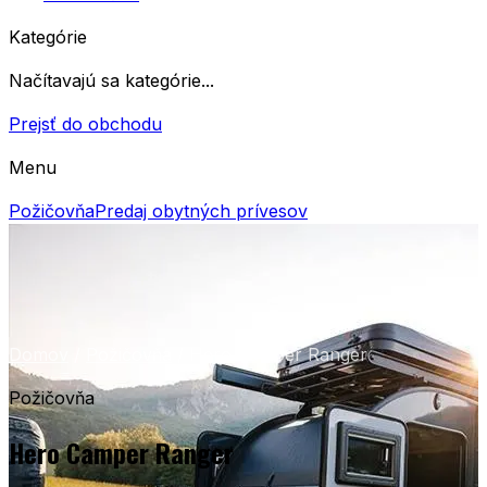
Kategórie
Načítavajú sa kategórie...
Prejsť do obchodu
Menu
Požičovňa
Predaj obytných prívesov
Domov
/
Požičovňa
/
Hero Camper Ranger
Požičovňa
Hero Camper Ranger