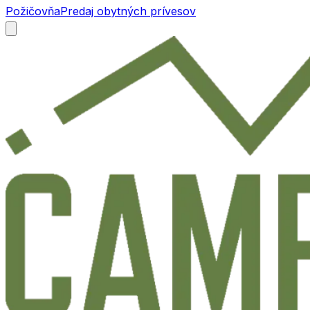
Požičovňa
Predaj obytných prívesov