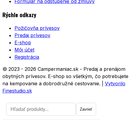
Formulár na odstúpenie od zmluvy
Rýchle odkazy
Požičovňa prívesov
Predaj prívesov
E-shop
Môj účet
Registrácia
© 2023 - 2026 Campermaniac.sk - Predaj a prenájom
obytných prívesov. E-shop so všetkým, čo potrebujete
na kempovanie a dobrodružné cestovanie.
|
Vytvorilo
Finestudio.sk
Zavrieť
Zavrieť
Prihláste sa na odber noviniek a
získajte zľavu 5