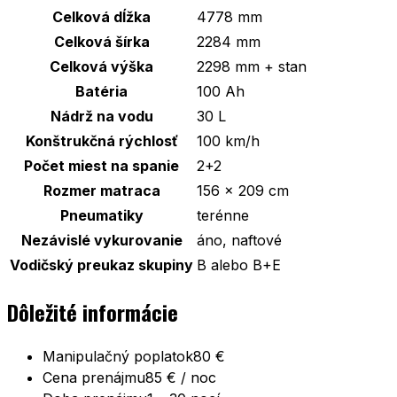
Celková dĺžka
4778 mm
Celková šírka
2284 mm
Celková výška
2298 mm + stan
Batéria
100 Ah
Nádrž na vodu
30 L
Konštrukčná rýchlosť
100 km/h
Počet miest na spanie
2+2
Rozmer matraca
156 x 209 cm
Pneumatiky
terénne
Nezávislé vykurovanie
áno, naftové
Vodičský preukaz skupiny
B alebo B+E
Dôležité informácie
Manipulačný poplatok
80 €
Cena prenájmu
85 € / noc