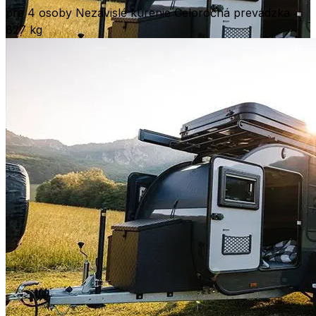
pre 4 osoby
Nezávislé kúrenie
Celoročná prevádzka
827 kg