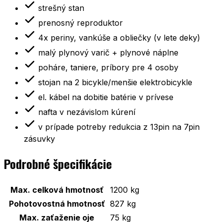
strešný stan
prenosný reproduktor
4x periny, vankúše a obliečky (v lete deky)
malý plynový varič + plynové náplne
poháre, taniere, príbory pre 4 osoby
stojan na 2 bicykle/menšie elektrobicykle
el. kábel na dobitie batérie v prívese
nafta v nezávislom kúrení
v prípade potreby redukcia z 13pin na 7pin
zásuvky
Podrobné špecifikácie
Max. celková hmotnosť
1200 kg
Pohotovostná hmotnosť
827 kg
Max. zaťaženie oje
75 kg