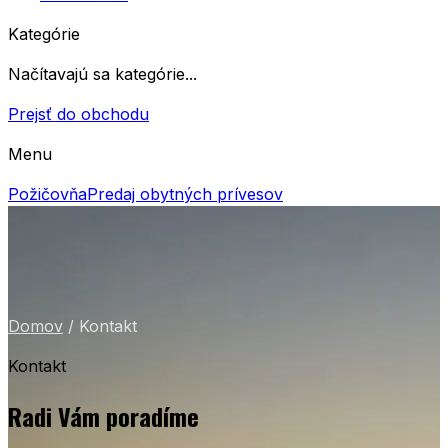
Kategórie
Načítavajú sa kategórie...
Prejsť do obchodu
Menu
Požičovňa
Predaj obytných prívesov
Domov
/
Kontakt
Kontakt
Radi Vám poradíme