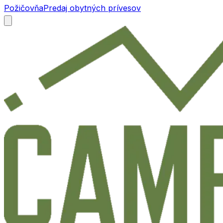
Požičovňa
Predaj obytných prívesov