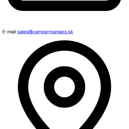
E-mail
sales@campermaniacs.sk