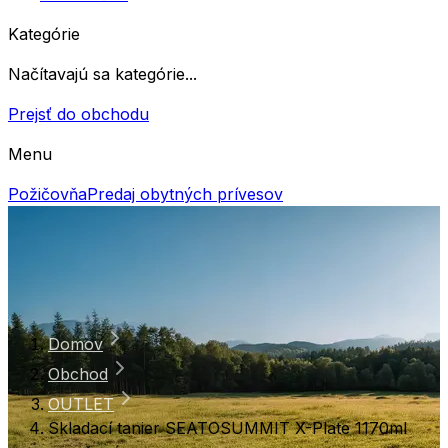
Kategórie
Načítavajú sa kategórie...
Prejsť do obchodu
Menu
Požičovňa
Predaj obytných prívesov
Domov
Obchod
OUTLET
Skladací tanier SEATOSUMMIT X-Plate 1170ml