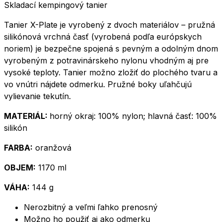
Skladací kempingový tanier
Tanier X-Plate je vyrobený z dvoch materiálov – pružná
silikónová vrchná časť (vyrobená podľa európskych
noriem) je bezpečne spojená s pevným a odolným dnom
vyrobeným z potravinárskeho nylonu vhodným aj pre
vysoké teploty. Tanier možno zložiť do plochého tvaru a
vo vnútri nájdete odmerku. Pružné boky uľahčujú
vylievanie tekutín.
MATERIÁL:
horný okraj: 100% nylon; hlavná časť: 100%
silikón
FARBA:
oranžová
OBJEM:
1170 ml
VÁHA:
144 g
Nerozbitný a veľmi ľahko prenosný
Možno ho použiť aj ako odmerku