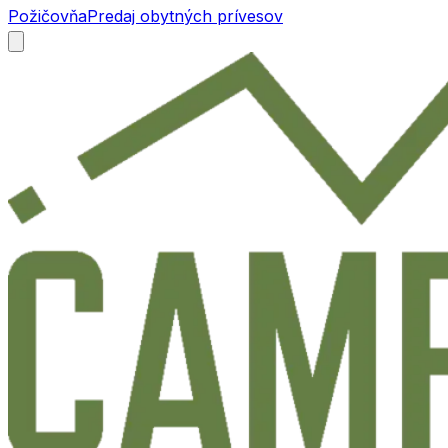
Požičovňa
Predaj obytných prívesov