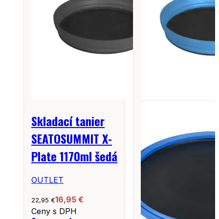
Skladací tanier
SEATOSUMMIT X-
Plate 1170ml šedá
OUTLET
16,95
€
22,95
€
Ceny s DPH