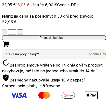
22,95
€
16,95
€
Ušetríte
6,00
€
Cena s DPH
Najnižšia cena za posledných 30 dní pred zľavou:
22,95
€
množstvo
-
+
Skladací
Pridať do košíka
tanier
SEATOSUMMIT
X-
Zľava na prvý nákup?
Chcem zľavu
Plate
Bezproblémové vrátenie do 14 dní
Ak vám produkt
1170ml
nevyhovuje, môžete ho jednoducho vrátiť do 14 dní.
oranžová
Bezpečný nákup
Vaše údaje sú v bezpečí.
Spracovanie platby je šifrované.