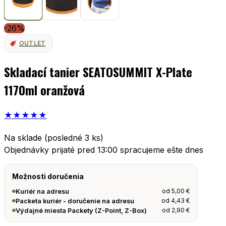
-26%
OUTLET
Skladací tanier SEATOSUMMIT X-Plate
1170ml oranžová
★
★
★
★
★
Na sklade (posledné 3 ks)
Objednávky prijaté pred 13:00 spracujeme ešte dnes
Možnosti doručenia
od
5,00
€
Kuriér na adresu
od
4,43
€
Packeta kuriér - doručenie na adresu
od
2,90
€
Výdajné miesta Packety (Z-Point, Z-Box)