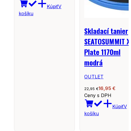
Kúpiť
V
košíku
Skladací tanier
SEATOSUMMIT X
Plate 1170ml
modrá
OUTLET
16,95
€
22,95
€
Ceny s DPH
Kúpiť
V
košíku