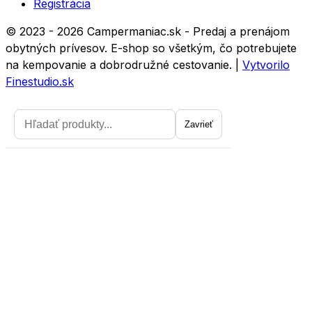
Registrácia
© 2023 - 2026 Campermaniac.sk - Predaj a prenájom
obytných prívesov. E-shop so všetkým, čo potrebujete
na kempovanie a dobrodružné cestovanie.
|
Vytvorilo
Finestudio.sk
Zavrieť
Zavrieť
Prihláste sa na odber noviniek a
získajte zľavu 5
prvý nákup.
Chcem zľavu
Zásady spracovania osobných údajov