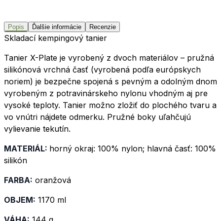
Popis
Ďalšie informácie
Recenzie
Skladací kempingový tanier
Tanier X-Plate je vyrobený z dvoch materiálov – pružná
silikónová vrchná časť (vyrobená podľa európskych
noriem) je bezpečne spojená s pevným a odolným dnom
vyrobeným z potravinárskeho nylonu vhodným aj pre
vysoké teploty. Tanier možno zložiť do plochého tvaru a
vo vnútri nájdete odmerku. Pružné boky uľahčujú
vylievanie tekutín.
MATERIÁL:
horný okraj: 100% nylon; hlavná časť: 100%
silikón
FARBA:
oranžová
OBJEM:
1170 ml
VÁHA:
144 g