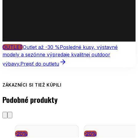
OUTLET
Outlet až -30 %
Posledné kusy, výstavné
modely a sezónne výpredaje kvalitnej outdoor
výbavy.
Prejsť do outletu
ZÁKAZNÍCI SI TIEŽ KÚPILI
Podobné produkty
-20%
-20%