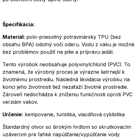
Špecifikácia:
Materiál:
polo-priesvitný potravinársky TPU (bez
obsahu BPA) odolný voči oderu. Vodu z vaku je možné
bez problémov použiť na pitie a prípravu jedál.
Tento výrobok neobsahuje polyvinylchlorid (PVC). To
znamená, že výrobný proces je výrazne šetrnejší k
životnému prostrediu. Následná likvidácia výrobku na
konci jeho životnosti tiež nezaťaží životné prostredie.
Zároveň nedochádza k zníženiu funkčnosti oproti PVC
verziám vakov.
Určenie:
kempovanie, turistika, viacdňová cyklistika
Štandardný otvor so širokým hrdlom so skrutkovacím
uzáverom pre ľahké napúšťanie/vypúšťanie vody