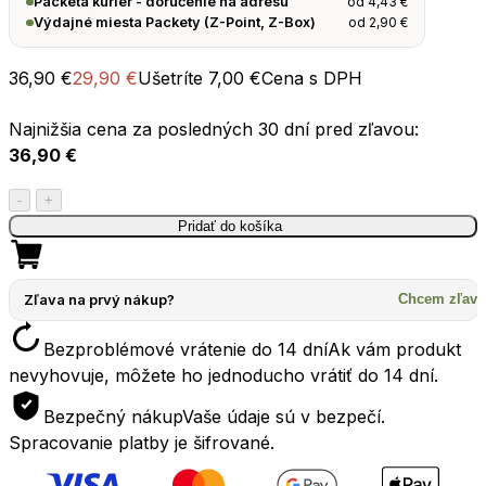
od
4,43
€
Packeta kuriér - doručenie na adresu
od
2,90
€
Výdajné miesta Packety (Z-Point, Z-Box)
36,90
€
29,90
€
Ušetríte
7,00
€
Cena s DPH
Najnižšia cena za posledných 30 dní pred zľavou:
36,90
€
množstvo
-
+
Vak
Pridať do košíka
na
vodu
SEATOSUMMIT
Zľava na prvý nákup?
Chcem zľavu
Watercell
Bezproblémové vrátenie do 14 dní
Ak vám produkt
ST
nevyhovuje, môžete ho jednoducho vrátiť do 14 dní.
6L
Bezpečný nákup
Vaše údaje sú v bezpečí.
Spracovanie platby je šifrované.