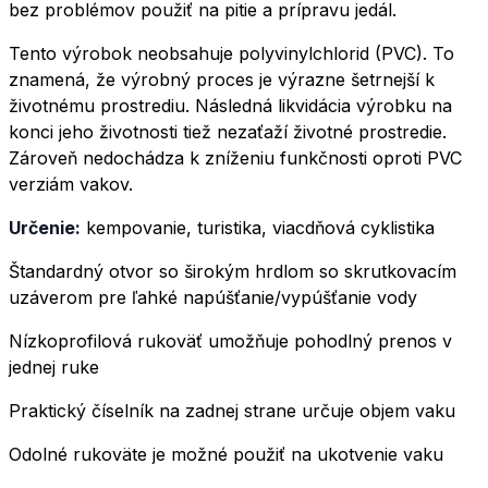
bez problémov použiť na pitie a prípravu jedál.
Tento výrobok neobsahuje polyvinylchlorid (PVC). To
znamená, že výrobný proces je výrazne šetrnejší k
životnému prostrediu. Následná likvidácia výrobku na
konci jeho životnosti tiež nezaťaží životné prostredie.
Zároveň nedochádza k zníženiu funkčnosti oproti PVC
verziám vakov.
Určenie:
kempovanie, turistika, viacdňová cyklistika
Štandardný otvor so širokým hrdlom so skrutkovacím
uzáverom pre ľahké napúšťanie/vypúšťanie vody
Nízkoprofilová rukoväť umožňuje pohodlný prenos v
jednej ruke
Praktický číselník na zadnej strane určuje objem vaku
Odolné rukoväte je možné použiť na ukotvenie vaku