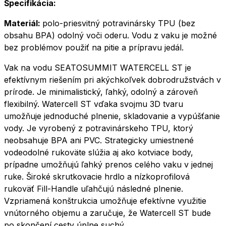
Špecifikácia:
Materiál:
polo-priesvitný potravinársky TPU (bez
obsahu BPA) odolný voči oderu. Vodu z vaku je možné
bez problémov použiť na pitie a prípravu jedál.
Vak na vodu SEATOSUMMIT WATERCELL ST je
efektívnym riešením pri akýchkoľvek dobrodružstvách v
prírode. Je minimalistický, ľahký,
odolný a zároveň
flexibilný. Watercell ST vďaka svojmu 3D tvaru
umožňuje jednoduché plnenie, skladovanie a vypúšťanie
vody. Je vyrobený z potravinárskeho TPU, ktorý
neobsahuje BPA ani PVC. Strategicky umiestnené
vodeodolné rukoväte slúžia aj ako kotviace body,
prípadne umožňujú ľahký prenos celého vaku v jednej
ruke. Široké skrutkovacie hrdlo a nízkoprofilová
rukoväť Fill-Handle uľahčujú následné plnenie.
Vzpriamená konštrukcia umožňuje efektívne využitie
vnútorného objemu a zaručuje, že Watercell ST bude
po skončení cesty úplne suchý.