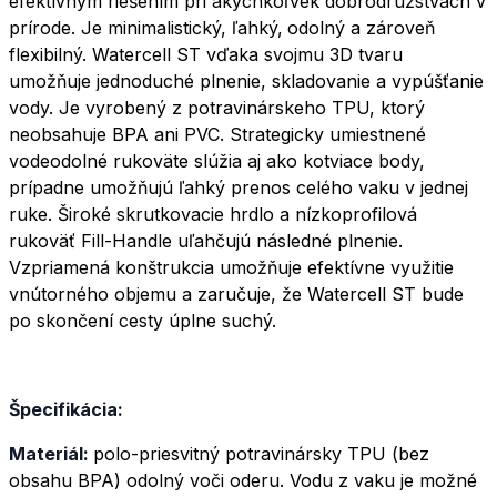
efektívnym riešením pri akýchkoľvek dobrodružstvách v
prírode. Je minimalistický, ľahký,
odolný a zároveň
flexibilný. Watercell ST vďaka svojmu 3D tvaru
umožňuje jednoduché plnenie, skladovanie a vypúšťanie
vody. Je vyrobený z potravinárskeho TPU, ktorý
neobsahuje BPA ani PVC. Strategicky umiestnené
vodeodolné rukoväte slúžia aj ako kotviace body,
prípadne umožňujú ľahký prenos celého vaku v jednej
ruke. Široké skrutkovacie hrdlo a nízkoprofilová
rukoväť Fill-Handle uľahčujú následné plnenie.
Vzpriamená konštrukcia umožňuje efektívne využitie
vnútorného objemu a zaručuje, že Watercell ST bude
po skončení cesty úplne suchý.
Špecifikácia:
Materiál:
polo-priesvitný potravinársky TPU (bez
obsahu BPA) odolný voči oderu. Vodu z vaku je možné