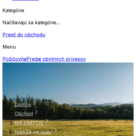
Kategórie
Načítavajú sa kategórie...
Prejsť do obchodu
Menu
Požičovňa
Predaj obytných prívesov
Domov
Obchod
NA UMYTIE
Nádrže na vodu