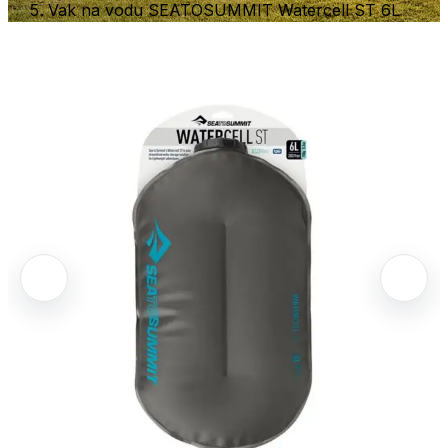
Vak na vodu SEATOSUMMIT Watercell ST 6L