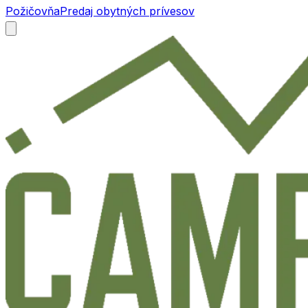
Požičovňa
Predaj obytných prívesov