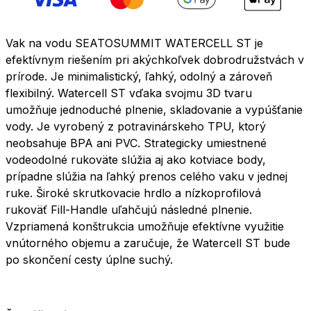
Vak na vodu SEATOSUMMIT WATERCELL ST je
efektívnym riešením pri akýchkoľvek dobrodružstvách v
prírode. Je minimalistický, ľahký,
odolný a zároveň
flexibilný. Watercell ST vďaka svojmu 3D tvaru
umožňuje jednoduché plnenie, skladovanie a vypúšťanie
vody. Je vyrobený z potravinárskeho TPU, ktorý
neobsahuje BPA ani PVC. Strategicky umiestnené
vodeodolné rukoväte slúžia aj ako kotviace body,
prípadne slúžia na ľahký prenos celého vaku v jednej
ruke. Široké skrutkovacie hrdlo a nízkoprofilová
rukoväť Fill-Handle uľahčujú následné plnenie.
Vzpriamená konštrukcia umožňuje efektívne využitie
vnútorného objemu a zaručuje, že Watercell ST bude
po skončení cesty úplne suchý.