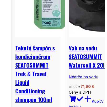
Tekutý šampón s
Vak na vodu
kondicionérom
SEATOSUMMIT
SEATOSUMMIT
Watercell X 20l
Trek & Travel
Nádrže na vodu
Liquid
71,90
€
89,90
€
Conditioning
Ceny s DPH
shampoo 100ml
Kúpiť
V