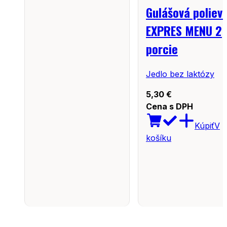
Gulášová poliev
EXPRES MENU 2
porcie
Jedlo bez laktózy
5,30
€
Cena s DPH
Kúpiť
V
košíku