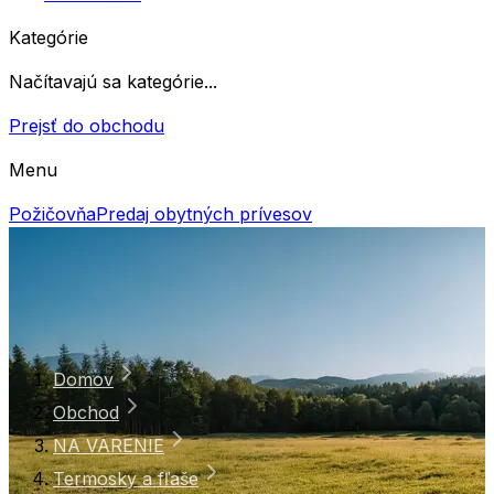
Kategórie
Načítavajú sa kategórie...
Prejsť do obchodu
Menu
Požičovňa
Predaj obytných prívesov
Domov
Obchod
NA VARENIE
Termosky a fľaše