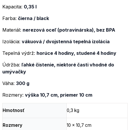
Kapacita:
0,35 l
Farba:
čierna / black
Materiál:
nerezová oceľ (potravinárska), bez BPA
Izolácia:
vákuová / dvojstenná tepelná izolácia
Tepelná výdrž:
horúce 4 hodiny, studené 4 hodiny
Údržba:
ľahké čistenie, niektoré časti vhodné do
umývačky
Váha:
300 g
Rozmery:
výška 10,7 cm, priemer 10 cm
Hmotnosť
0,3 kg
Rozmery
10 × 10,7 cm