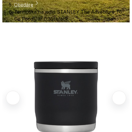
Obedáre
Termoska na jedlo STANLEY The Adventure To-
Go Food Jar 0.35l black