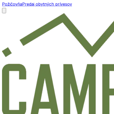
Požičovňa
Predaj obytných prívesov