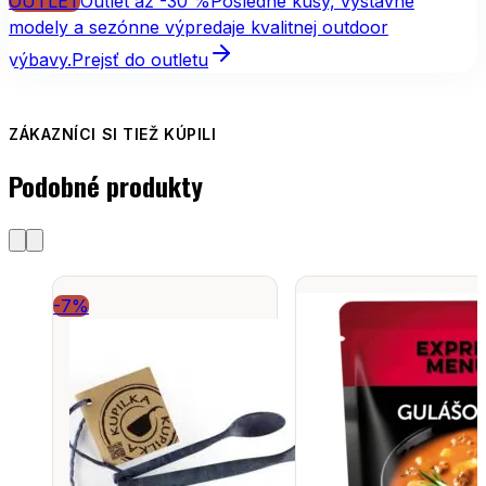
OUTLET
Outlet až -30 %
Posledné kusy, výstavné
modely a sezónne výpredaje kvalitnej outdoor
výbavy.
Prejsť do outletu
ZÁKAZNÍCI SI TIEŽ KÚPILI
Podobné produkty
-7%