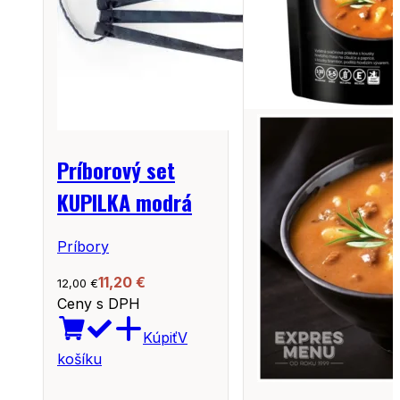
Príborový set
KUPILKA modrá
Príbory
11,20
€
12,00
€
Ceny s DPH
Kúpiť
V
košíku