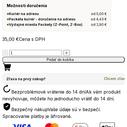
Možnosti doručenia
od
5,00
€
Kuriér na adresu
od
4,43
€
Packeta kuriér - doručenie na adresu
od
2,90
€
Výdajné miesta Packety (Z-Point, Z-Box)
35,00
€
Cena s DPH
množstvo
-
+
Termoska
Pridať do košíka
na
jedlo
STANLEY
Zľava na prvý nákup?
Chcem zľavu
The
Bezproblémové vrátenie do 14 dní
Ak vám produkt
Adventure
nevyhovuje, môžete ho jednoducho vrátiť do 14 dní.
To-
Go
Bezpečný nákup
Vaše údaje sú v bezpečí.
Food
Spracovanie platby je šifrované.
Jar
0.35l