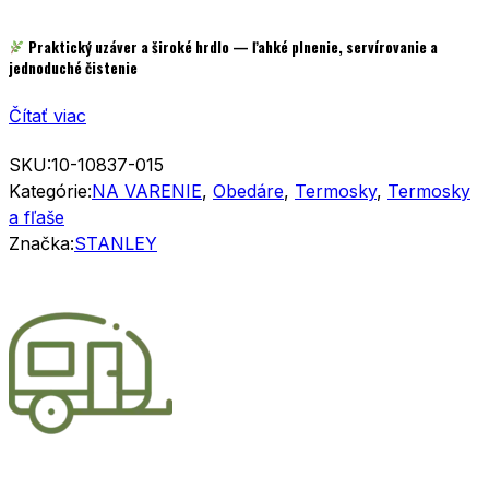
Praktický uzáver a široké hrdlo
— ľahké plnenie, servírovanie a
jednoduché čistenie
Čítať viac
SKU:
10-10837-015
Kategórie:
NA VARENIE
,
Obedáre
,
Termosky
,
Termosky
a fľaše
Značka:
STANLEY