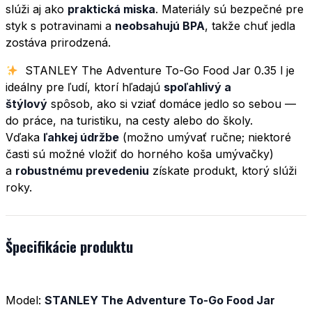
slúži aj ako
praktická miska
. Materiály sú bezpečné pre
styk s potravinami a
neobsahujú BPA
, takže chuť jedla
zostáva prirodzená.
STANLEY The Adventure To-Go Food Jar 0.35 l je
ideálny pre ľudí, ktorí hľadajú
spoľahlivý a
štýlový
spôsob, ako si vziať domáce jedlo so sebou —
do práce, na turistiku, na cesty alebo do školy.
Vďaka
ľahkej údržbe
(možno umývať ručne; niektoré
časti sú možné vložiť do horného koša umývačky)
a
robustnému prevedeniu
získate produkt, ktorý slúži
roky.
Špecifikácie produktu
Model:
STANLEY The Adventure To-Go Food Jar