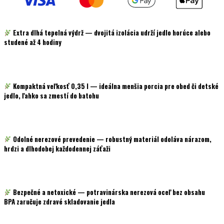
black
Extra dlhá tepelná výdrž
— dvojitá izolácia udrží jedlo
horúce
alebo
studené až 4 hodiny
Kompaktná veľkosť 0,35 l
— ideálna menšia porcia pre obed či detské
jedlo, ľahko sa zmestí do batohu
Odolné nerezové prevedenie
— robustný materiál odoláva nárazom,
hrdzi a dlhodobej každodennej záťaži
Bezpečné a netoxické
— potravinárska nerezová oceľ
bez obsahu
BPA
zaručuje zdravé skladovanie jedla