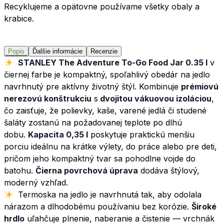
Recyklujeme a opätovne používame všetky obaly a
krabice.
Popis
Ďalšie informácie
Recenzie
STANLEY The Adventure To-Go Food Jar 0.35 l
v
čiernej farbe je kompaktný, spoľahlivý obedár na jedlo
navrhnutý pre aktívny životný štýl. Kombinuje
prémiovú
nerezovú konštrukciu
s
dvojitou vákuovou izoláciou
,
čo zaisťuje, že polievky, kaše, varené jedlá či studené
šaláty zostanú na požadovanej teplote po dlhú
dobu.
Kapacita 0,35 l
poskytuje praktickú menšiu
porciu ideálnu na krátke výlety, do práce alebo pre deti,
pričom jeho kompaktný tvar sa pohodlne vojde do
batohu.
Čierna povrchová úprava
dodáva štýlový,
moderný vzhľad.
Termoska na jedlo je navrhnutá tak, aby odolala
nárazom a dlhodobému používaniu bez korózie.
Široké
hrdlo
uľahčuje plnenie, naberanie a čistenie — vrchnák