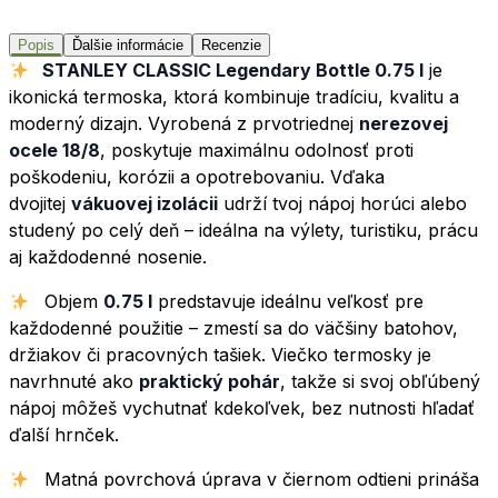
Popis
Ďalšie informácie
Recenzie
STANLEY CLASSIC Legendary Bottle 0.75 l
je
ikonická termoska, ktorá kombinuje tradíciu, kvalitu a
moderný dizajn. Vyrobená z prvotriednej
nerezovej
ocele 18/8
, poskytuje maximálnu odolnosť proti
poškodeniu, korózii a opotrebovaniu. Vďaka
dvojitej
vákuovej izolácii
udrží tvoj nápoj horúci alebo
studený po celý deň – ideálna na výlety, turistiku, prácu
aj každodenné nosenie.
Objem
0.75 l
predstavuje ideálnu veľkosť pre
každodenné použitie – zmestí sa do väčšiny batohov,
držiakov či pracovných tašiek. Viečko termosky je
navrhnuté ako
praktický pohár
, takže si svoj obľúbený
nápoj môžeš vychutnať kdekoľvek, bez nutnosti hľadať
ďalší hrnček.
Matná povrchová úprava v čiernom odtieni prináša