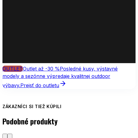
OUTLET
Outlet až -30 %
Posledné kusy, výstavné
modely a sezónne výpredaje kvalitnej outdoor
výbavy.
Prejsť do outletu
ZÁKAZNÍCI SI TIEŽ KÚPILI
Podobné produkty