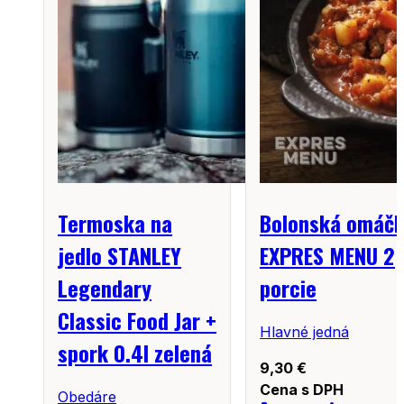
Termoska na
Bolonská omáč
jedlo STANLEY
EXPRES MENU 2
Legendary
porcie
Classic Food Jar +
Hlavné jedná
spork 0.4l zelená
9,30
€
Cena s DPH
Obedáre