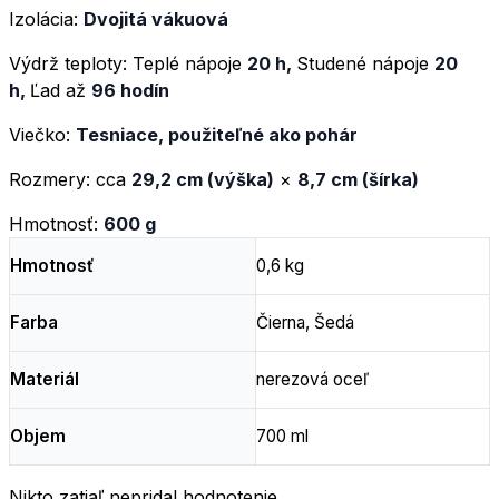
Izolácia:
Dvojitá vákuová
Výdrž teploty: Teplé nápoje
20 h,
Studené nápoje
20
h,
Ľad až
96 hodín
Viečko:
Tesniace, použiteľné ako pohár
Rozmery: cca
29,2 cm (výška)
×
8,7 cm (šírka)
Hmotnosť:
600 g
Hmotnosť
0,6 kg
Farba
Čierna, Šedá
Materiál
nerezová oceľ
Objem
700 ml
Nikto zatiaľ nepridal hodnotenie.