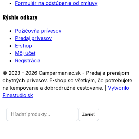
Formulár na odstúpenie od zmluvy
Rýchle odkazy
Požičovňa prívesov
Predaj prívesov
E-shop
Môj účet
Registrácia
© 2023 - 2026 Campermaniac.sk - Predaj a prenájom
obytných prívesov. E-shop so všetkým, čo potrebujete
na kempovanie a dobrodružné cestovanie.
|
Vytvorilo
Finestudio.sk
Zavrieť
Zavrieť
Prihláste sa na odber noviniek a
získajte zľavu 5