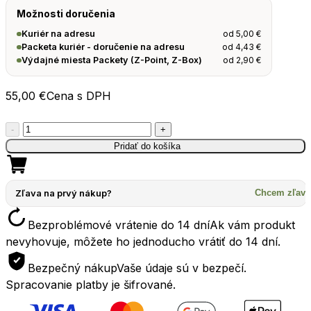
Možnosti doručenia
od
5,00
€
Kuriér na adresu
od
4,43
€
Packeta kuriér - doručenie na adresu
od
2,90
€
Výdajné miesta Packety (Z-Point, Z-Box)
55,00
€
Cena s DPH
množstvo
-
+
Termoska
Pridať do košíka
STANLEY
CLASSIC
Legendary
Zľava na prvý nákup?
Chcem zľavu
0.75l
Bezproblémové vrátenie do 14 dní
Ak vám produkt
čierna
nevyhovuje, môžete ho jednoducho vrátiť do 14 dní.
Bezpečný nákup
Vaše údaje sú v bezpečí.
Spracovanie platby je šifrované.