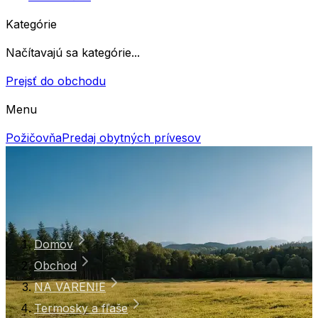
Kategórie
Načítavajú sa kategórie...
Prejsť do obchodu
Menu
Požičovňa
Predaj obytných prívesov
Domov
Obchod
NA VARENIE
Termosky a fľaše