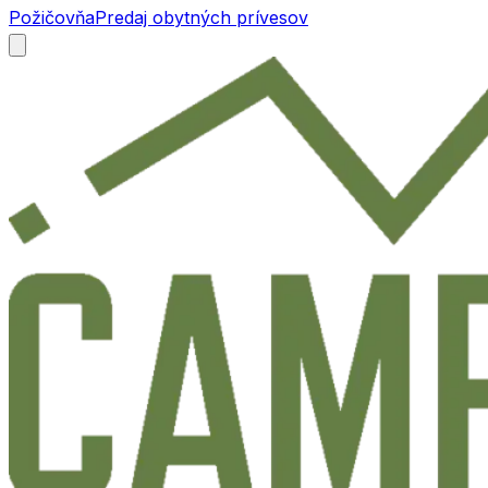
Požičovňa
Predaj obytných prívesov