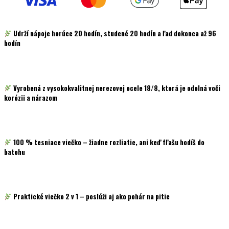
Udrží nápoje horúce
20 hodín
, studené
20 hodín
a ľad dokonca až
96
hodín
Vyrobená z
vysokokvalitnej nerezovej ocele 18/8
, ktorá je odolná voči
korózii a nárazom
100 % tesniace viečko
– žiadne rozliatie, ani keď fľašu hodíš do
batohu
Praktické viečko 2 v 1
– poslúži aj ako pohár na pitie