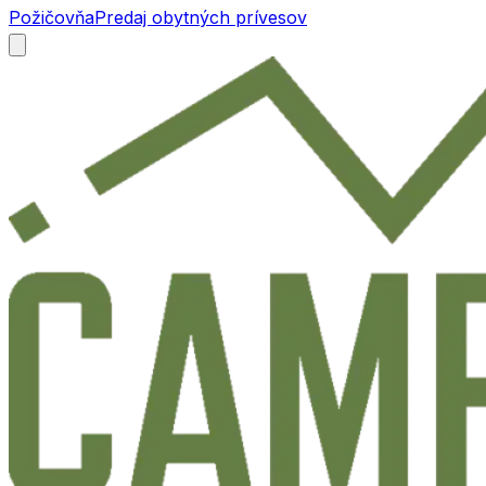
Požičovňa
Predaj obytných prívesov