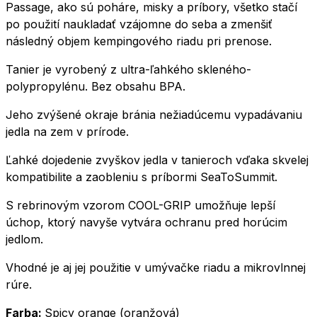
Passage, ako sú poháre, misky a príbory, všetko stačí
po použití naukladať vzájomne do seba a zmenšiť
následný objem kempingového riadu pri prenose.
Tanier je vyrobený z ultra-ľahkého skleného-
polypropylénu. Bez obsahu BPA.
Jeho zvýšené okraje bránia nežiadúcemu vypadávaniu
jedla na zem v prírode.
Ľahké dojedenie zvyškov jedla v tanieroch vďaka skvelej
kompatibilite a zaobleniu s príbormi SeaToSummit.
S rebrinovým vzorom COOL-GRIP umožňuje lepší
úchop, ktorý navyše vytvára ochranu pred horúcim
jedlom.
Vhodné je aj jej použitie v umývačke riadu a mikrovlnnej
rúre.
Farba:
Spicy orange (oranžová)