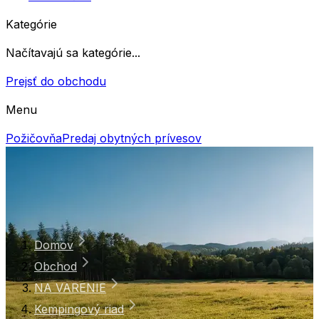
Kategórie
Načítavajú sa kategórie...
Prejsť do obchodu
Menu
Požičovňa
Predaj obytných prívesov
Domov
Obchod
NA VARENIE
Kempingový riad