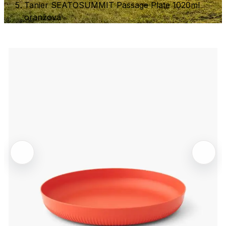
Tanier SEATOSUMMIT Passage Plate 1020ml
oranžová