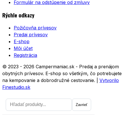
Formulár na odstúpenie od zmluvy
Rýchle odkazy
Požičovňa prívesov
Predaj prívesov
E-shop
Môj účet
Registrácia
© 2023 - 2026 Campermaniac.sk - Predaj a prenájom
obytných prívesov. E-shop so všetkým, čo potrebujete
na kempovanie a dobrodružné cestovanie.
|
Vytvorilo
Finestudio.sk
Zavrieť
Zavrieť
Prihláste sa na odber noviniek a
získajte zľavu 5