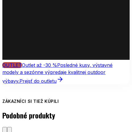
OUTLET
Outlet až -30 %
Posledné kusy, výstavné
modely a sezónne výpredaje kvalitnej outdoor
výbavy.
Prejsť do outletu
ZÁKAZNÍCI SI TIEŽ KÚPILI
Podobné produkty