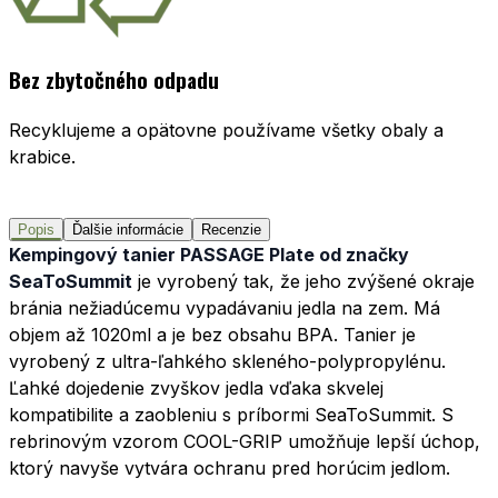
Bez zbytočného odpadu
Recyklujeme a opätovne používame všetky obaly a
krabice.
Popis
Ďalšie informácie
Recenzie
Kempingový tanier PASSAGE Plate od značky
SeaToSummit
je vyrobený tak, že jeho zvýšené okraje
bránia nežiadúcemu vypadávaniu jedla na zem. Má
objem až 1020ml a je bez obsahu BPA. Tanier je
vyrobený z ultra-ľahkého skleného-polypropylénu.
Ľahké dojedenie zvyškov jedla vďaka skvelej
kompatibilite a zaobleniu s príbormi SeaToSummit. S
rebrinovým vzorom COOL-GRIP umožňuje lepší úchop,
ktorý navyše vytvára ochranu pred horúcim jedlom.