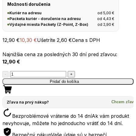
Možnosti doručenia
od
5,00
€
Kuriér na adresu
od
4,43
€
Packeta kuriér - doručenie na adresu
od
2,90
€
Výdajné miesta Packety (Z-Point, Z-Box)
12,90
€
10,30
€
Ušetríte
2,60
€
Cena s DPH
Najnižšia cena za posledných 30 dní pred zľavou:
12,90
€
množstvo
-
+
Tanier
Pridať do košíka
SEATOSUMMIT
Passage
Plate
Zľava na prvý nákup?
Chcem zľavu
1020ml
Bezproblémové vrátenie do 14 dní
Ak vám produkt
oranžová
nevyhovuje, môžete ho jednoducho vrátiť do 14 dní.
Bezpečný nákup
Vaše údaje sú v bezpečí.