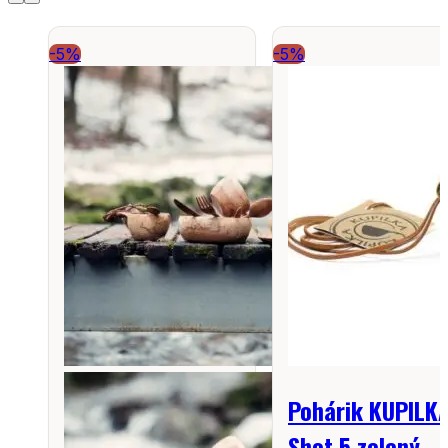
-5%
-5%
Pohárik KUPILK
Shot 5 zelený