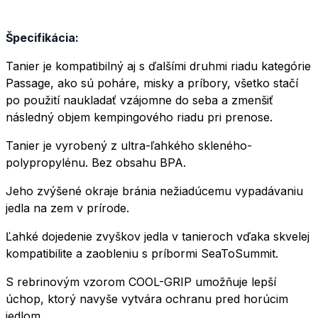
Špecifikácia:
Tanier je kompatibilný aj s ďalšími druhmi riadu kategórie
Passage, ako sú poháre, misky a príbory, všetko stačí
po použití naukladať vzájomne do seba a zmenšiť
následný objem kempingového riadu pri prenose.
Tanier je vyrobený z ultra-ľahkého skleného-
polypropylénu. Bez obsahu BPA.
Jeho zvýšené okraje bránia nežiadúcemu vypadávaniu
jedla na zem v prírode.
Ľahké dojedenie zvyškov jedla v tanieroch vďaka skvelej
kompatibilite a zaobleniu s príbormi SeaToSummit.
S rebrinovým vzorom COOL-GRIP umožňuje lepší
úchop, ktorý navyše vytvára ochranu pred horúcim
jedlom.