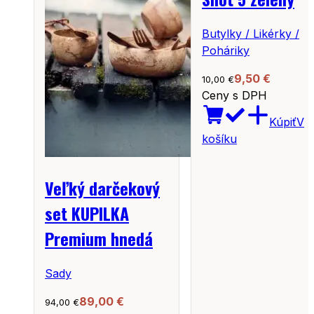
Butylky / Likérky /
Poháriky
9,50
€
10,00
€
Ceny s DPH
Kúpiť
V
košíku
Veľký darčekový
set KUPILKA
Premium hnedá
Sady
89,00
€
94,00
€