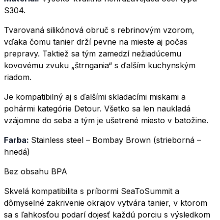
S304.
Tvarovaná silikónová obruč s rebrinovým vzorom,
vďaka čomu tanier drží pevne na mieste aj počas
prepravy. Taktiež sa tým zamedzí nežiadúcemu
kovovému zvuku „štrngania“ s ďalším kuchynským
riadom.
Je kompatibilný aj s ďalšími skladacími miskami a
pohármi kategórie Detour. Všetko sa len naukladá
vzájomne do seba a tým je ušetrené miesto v batožine.
Farba:
Stainless steel – Bombay Brown (strieborná –
hnedá)
Bez obsahu BPA
Skvelá kompatibilita s príbormi SeaToSummit a
dômyselné zakrivenie okrajov vytvára tanier, v ktorom
sa s ľahkosťou podarí dojesť každú porciu s výsledkom