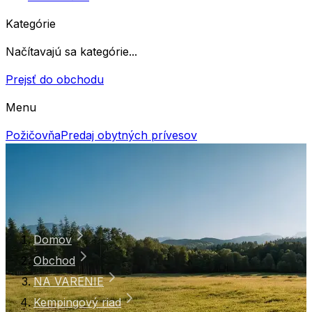
Kategórie
Načítavajú sa kategórie...
Prejsť do obchodu
Menu
Požičovňa
Predaj obytných prívesov
Domov
Obchod
NA VARENIE
Kempingový riad