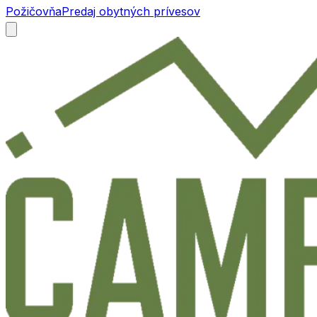
Požičovňa
Predaj obytných prívesov