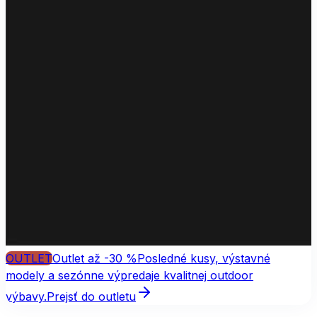
OUTLET
Outlet až -30 %
Posledné kusy, výstavné
modely a sezónne výpredaje kvalitnej outdoor
výbavy.
Prejsť do outletu