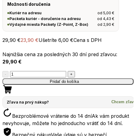
Možnosti doručenia
od
5,00
€
Kuriér na adresu
od
4,43
€
Packeta kuriér - doručenie na adresu
od
2,90
€
Výdajné miesta Packety (Z-Point, Z-Box)
29,90
€
23,90
€
Ušetríte
6,00
€
Cena s DPH
Najnižšia cena za posledných 30 dní pred zľavou:
29,90
€
množstvo
-
+
Tanier
Pridať do košíka
SEATOSUMMIT
Detour
Stainless
Zľava na prvý nákup?
Chcem zľavu
Steel
Bezproblémové vrátenie do 14 dní
Ak vám produkt
Plate
nevyhovuje, môžete ho jednoducho vrátiť do 14 dní.
1l
bombay
Bezpečný nákup
Vaše údaje sú v bezpečí.