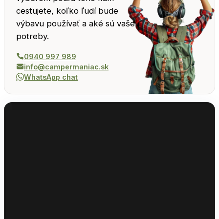
cestujete, koľko ľudí bude
výbavu používať a aké sú vaše
potreby.
0940 997 989
info@campermaniac.sk
WhatsApp chat