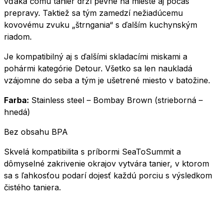
vďaka čomu tanier drží pevne na mieste aj počas
prepravy. Taktiež sa tým zamedzí nežiadúcemu
kovovému zvuku „štrngania“ s ďalším kuchynským
riadom.
Je kompatibilný aj s ďalšími skladacími miskami a
pohármi kategórie Detour. Všetko sa len naukladá
vzájomne do seba a tým je ušetrené miesto v batožine.
Farba:
Stainless steel – Bombay Brown (strieborná –
hnedá)
Bez obsahu BPA
Skvelá kompatibilita s príbormi SeaToSummit a
dômyselné zakrivenie okrajov vytvára tanier, v ktorom
sa s ľahkosťou podarí dojesť každú porciu s výsledkom
čistého taniera.