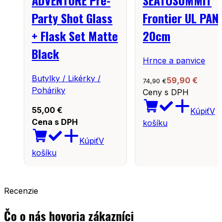
ADVENTURE Pre-
SEATOSUMMIT
Party Shot Glass
Frontier UL PAN
+ Flask Set Matte
20cm
Black
Hrnce a panvice
Butylky / Likérky /
59,90
€
74,90
€
Poháriky
Ceny s DPH
55,00
€
Kúpiť
V
Cena s DPH
košíku
Kúpiť
V
košíku
Recenzie
Čo o nás hovoria zákazníci