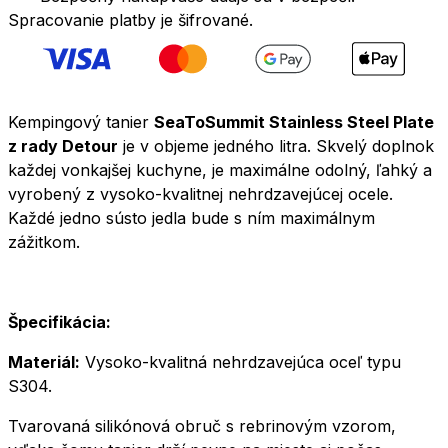
brown
Spracovanie platby je šifrované.
Kempingový tanier
SeaToSummit Stainless Steel Plate
z rady Detour
je v objeme jedného litra. Skvelý doplnok
každej vonkajšej kuchyne, je maximálne odolný, ľahký a
vyrobený z vysoko-kvalitnej nehrdzavejúcej ocele.
Každé jedno sústo jedla bude s ním maximálnym
zážitkom.
Špecifikácia:
Materiál:
Vysoko-kvalitná nehrdzavejúca oceľ typu
S304.
Tvarovaná silikónová obruč s rebrinovým vzorom,