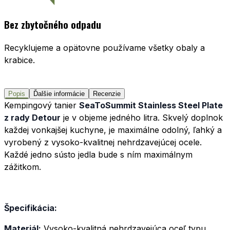
Bez zbytočného odpadu
Recyklujeme a opätovne používame všetky obaly a
krabice.
Popis
Ďalšie informácie
Recenzie
Kempingový tanier
SeaToSummit Stainless Steel Plate
z rady Detour
je v objeme jedného litra. Skvelý doplnok
každej vonkajšej kuchyne, je maximálne odolný, ľahký a
vyrobený z vysoko-kvalitnej nehrdzavejúcej ocele.
Každé jedno sústo jedla bude s ním maximálnym
zážitkom.
Špecifikácia:
Materiál:
Vysoko-kvalitná nehrdzavejúca oceľ typu