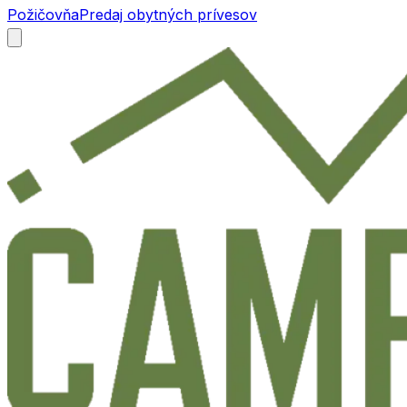
Požičovňa
Predaj obytných prívesov