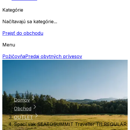
Kategórie
Načítavajú sa kategórie...
Prejsť do obchodu
Menu
Požičovňa
Predaj obytných prívesov
Domov
Obchod
OUTLET
Spací vak SEATOSUMMIT Traveller TrI REGULAR