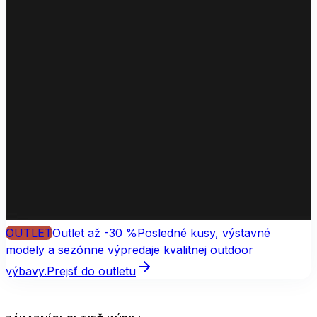
OUTLET
Outlet až -30 %
Posledné kusy, výstavné
modely a sezónne výpredaje kvalitnej outdoor
výbavy.
Prejsť do outletu