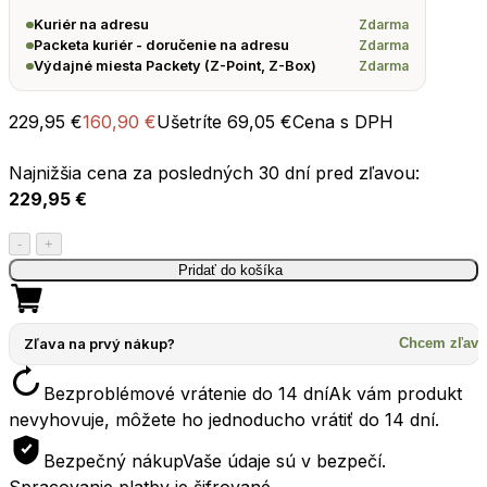
Zdarma
Kuriér na adresu
Zdarma
Packeta kuriér - doručenie na adresu
Zdarma
Výdajné miesta Packety (Z-Point, Z-Box)
229,95
€
160,90
€
Ušetríte
69,05
€
Cena s DPH
Najnižšia cena za posledných 30 dní pred zľavou:
229,95
€
množstvo
-
+
Spací
Pridať do košíka
vak
SEATOSUMMIT
Traveller
Zľava na prvý nákup?
Chcem zľavu
TrI
Bezproblémové vrátenie do 14 dní
Ak vám produkt
REGULAR
nevyhovuje, môžete ho jednoducho vrátiť do 14 dní.
zelená
Bezpečný nákup
Vaše údaje sú v bezpečí.
Spracovanie platby je šifrované.