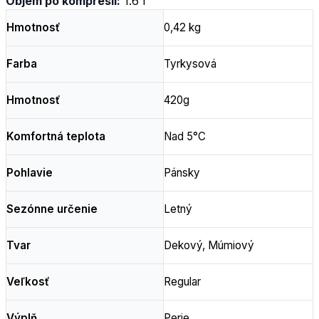
Objem po kompresii:
1.6 l
Hmotnosť
0,42 kg
Farba
Tyrkysová
Hmotnosť
420g
Komfortná teplota
Nad 5°C
Pohlavie
Pánsky
Sezónne určenie
Letný
Tvar
Dekový, Múmiový
Veľkosť
Regular
Výplň
Perie