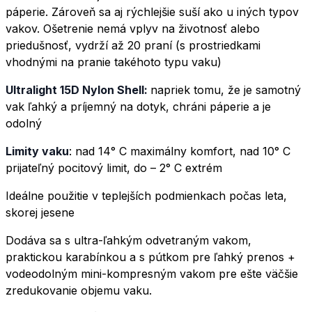
páperie. Zároveň sa aj rýchlejšie suší ako u iných typov
vakov. Ošetrenie nemá vplyv na životnosť alebo
priedušnosť, vydrží až 20 praní (s prostriedkami
vhodnými na pranie takéhoto typu vaku)
Ultralight 15D Nylon Shell:
napriek tomu, že je samotný
vak ľahký a príjemný na dotyk, chráni páperie a je
odolný
Limity vaku
: nad 14° C maximálny komfort, nad 10° C
prijateľný pocitový limit, do – 2° C extrém
Ideálne použitie v teplejších podmienkach počas leta,
skorej jesene
Dodáva sa s ultra-ľahkým odvetraným vakom,
praktickou karabínkou a s pútkom pre ľahký prenos +
vodeodolným mini-kompresným vakom pre ešte väčšie
zredukovanie objemu vaku.