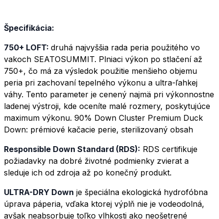
Špecifikácia:
750+ LOFT:
druhá najvyššia rada peria použitého vo
vakoch SEATOSUMMIT. Plniaci výkon po stlačení až
750+, čo má za výsledok použitie menšieho objemu
peria pri zachovaní tepelného výkonu a ultra-ľahkej
váhy. Tento parameter je cenený najmä pri výkonnostne
ladenej výstroji, kde oceníte malé rozmery, poskytujúce
maximum výkonu. 90% Down Cluster Premium Duck
Down: prémiové kačacie perie, sterilizovaný obsah
Responsible Down Standard (RDS):
RDS certifikuje
požiadavky na dobré životné podmienky zvierat a
sleduje ich od zdroja až po konečný produkt.
ULTRA-DRY Down
je špeciálna ekologická hydrofóbna
úprava páperia, vďaka ktorej výplň nie je vodeodolná,
avšak neabsorbuje toľko vlhkosti ako neošetrené