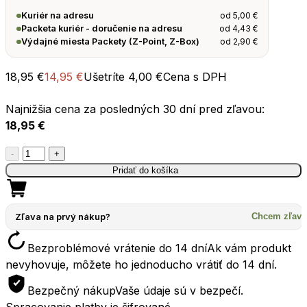
od
5,00
€
Kuriér na adresu
od
4,43
€
Packeta kuriér - doručenie na adresu
od
2,90
€
Výdajné miesta Packety (Z-Point, Z-Box)
18,95
€
14,95
€
Ušetríte
4,00
€
Cena s DPH
Najnižšia cena za posledných 30 dní pred zľavou:
18,95
€
množstvo
-
+
Skladacia
Pridať do košíka
miska
SEATOSUMMIT
XL-
Zľava na prvý nákup?
Chcem zľavu
BOWL
Bezproblémové vrátenie do 14 dní
Ak vám produkt
1150ml
nevyhovuje, môžete ho jednoducho vrátiť do 14 dní.
sand
piesková
Bezpečný nákup
Vaše údaje sú v bezpečí.
Spracovanie platby je šifrované.