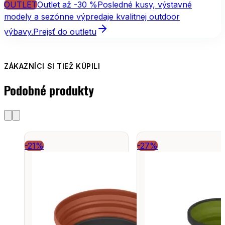
OUTLET
Outlet až -30 %
Posledné kusy, výstavné
modely a sezónne výpredaje kvalitnej outdoor
výbavy.
Prejsť do outletu
ZÁKAZNÍCI SI TIEŽ KÚPILI
Podobné produkty
-21%
-27%