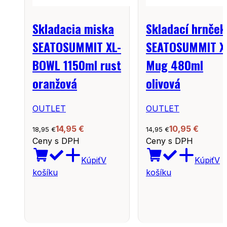
Skladacia miska
Skladací hrnček
SEATOSUMMIT XL-
SEATOSUMMIT X
BOWL 1150ml rust
Mug 480ml
oranžová
olivová
OUTLET
OUTLET
14,95
€
10,95
€
18,95
€
14,95
€
Ceny s DPH
Ceny s DPH
Kúpiť
V
Kúpiť
V
košíku
košíku