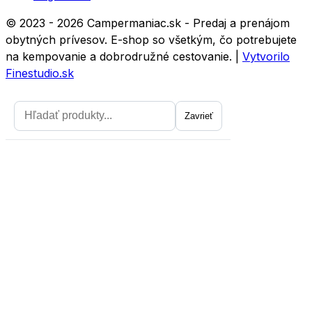
© 2023 - 2026 Campermaniac.sk - Predaj a prenájom
obytných prívesov. E-shop so všetkým, čo potrebujete
na kempovanie a dobrodružné cestovanie.
|
Vytvorilo
Finestudio.sk
Zavrieť
Zavrieť
Prihláste sa na odber noviniek a
získajte zľavu 5
prvý nákup.
Chcem zľavu
Zásady spracovania osobných údajov