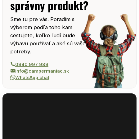
správny produkt?
Sme tu pre vás. Poradím s
výberom podľa toho kam
cestujete, koľko ľudí bude
výbavu používať a aké sú vaše
potreby.
0940 997 989
info@campermaniac.sk
WhatsApp chat