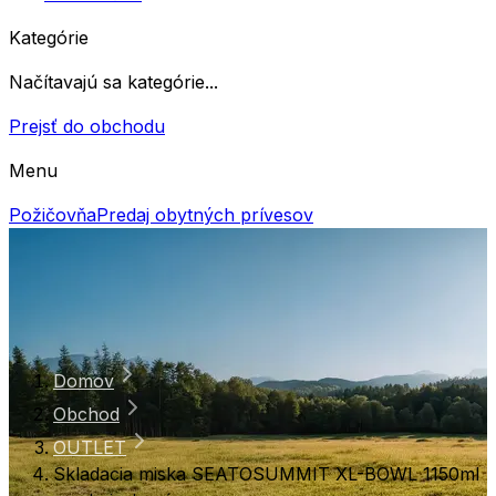
Kategórie
Načítavajú sa kategórie...
Prejsť do obchodu
Menu
Požičovňa
Predaj obytných prívesov
Domov
Obchod
OUTLET
Skladacia miska SEATOSUMMIT XL-BOWL 1150ml