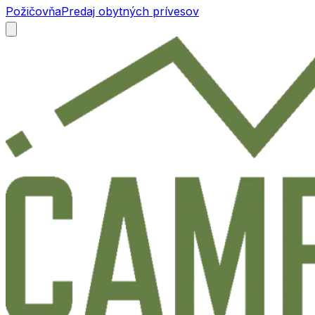
Požičovňa
Predaj obytných prívesov