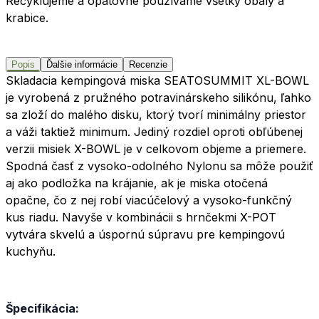
Recyklujeme a opätovne používame všetky obaly a
krabice.
Popis
Ďalšie informácie
Recenzie
Skladacia kempingová miska SEATOSUMMIT XL-BOWL
je vyrobená z pružného potravinárskeho silikónu, ľahko
sa zloží do malého disku, ktorý tvorí minimálny priestor
a váži taktiež minimum. Jediný rozdiel oproti obľúbenej
verzii misiek X-BOWL je v celkovom objeme a priemere.
Spodná časť z vysoko-odolného Nylonu sa môže použiť
aj ako podložka na krájanie, ak je miska otočená
opačne, čo z nej robí viacúčelový a vysoko-funkčný
kus riadu. Navyše v kombinácii s hrnčekmi X-POT
vytvára skvelú a úspornú súpravu pre kempingovú
kuchyňu.
Špecifikácia: