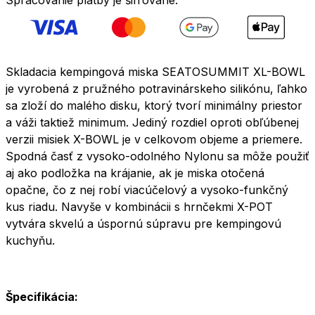
Skladacia kempingová miska SEATOSUMMIT XL-BOWL
je vyrobená z pružného potravinárskeho silikónu, ľahko
sa zloží do malého disku, ktorý tvorí minimálny priestor
a váži taktiež minimum. Jediný rozdiel oproti obľúbenej
verzii misiek X-BOWL je v celkovom objeme a priemere.
Spodná časť z vysoko-odolného Nylonu sa môže použiť
aj ako podložka na krájanie, ak je miska otočená
opačne, čo z nej robí viacúčelový a vysoko-funkčný
kus riadu. Navyše v kombinácii s hrnčekmi X-POT
vytvára skvelú a úspornú súpravu pre kempingovú
kuchyňu.
Špecifikácia: