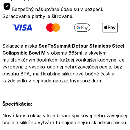
Bowl
Bezpečný nákup
Vaše údaje sú v bezpečí.
M
Spracovanie platby je šifrované.
665ml
hnedá
Skladacia miska
SeaToSummit Detour Stainless Steel
Collapsible Bowl M
v objeme 665ml je skvelým
multifunkčným doplnkom každej vonkajšej kuchyne. Je
vyrobená z vysoko-odolnej nehrdzavejúcej ocele, bez
obsahu BPA, má flexibilné silikónové bočné časti a
každé jedlo v nej bude naozajstným pôžitkom.
Špecifikácia:
Nová konštrukcia v kombinácii špičkovej nehrdzavejúcej
ocele a silikónu vytvára tú najodolnejšiu skladaciu misku.