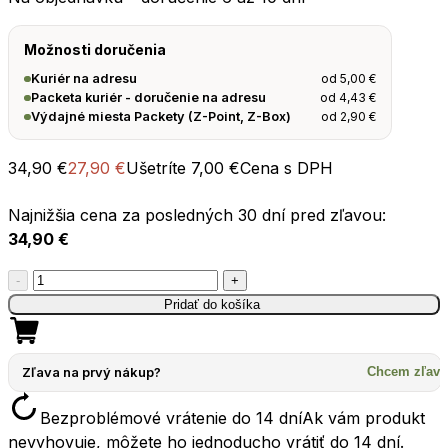
Možnosti doručenia
od
5,00
€
Kuriér na adresu
od
4,43
€
Packeta kuriér - doručenie na adresu
od
2,90
€
Výdajné miesta Packety (Z-Point, Z-Box)
34,90
€
27,90
€
Ušetríte
7,00
€
Cena s DPH
Najnižšia cena za posledných 30 dní pred zľavou:
34,90
€
množstvo
-
+
Skladacia
Pridať do košíka
miska
SEATOSUMMIT
Detour
Zľava na prvý nákup?
Chcem zľavu
Stainless
Bezproblémové vrátenie do 14 dní
Ak vám produkt
Steel
nevyhovuje, môžete ho jednoducho vrátiť do 14 dní.
Collapsible