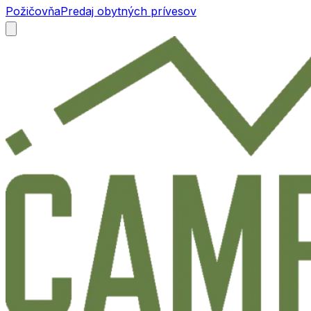
Požičovňa
Predaj obytných prívesov