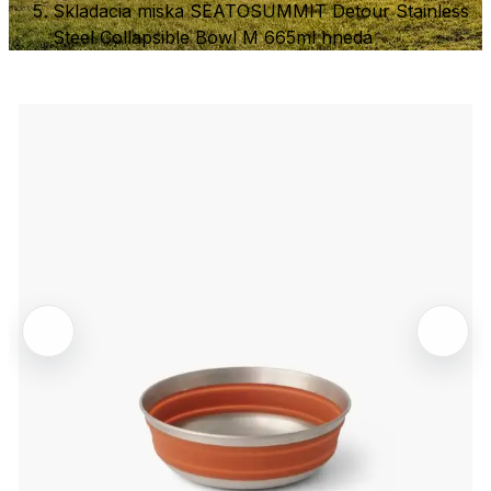
Skladacia miska SEATOSUMMIT Detour Stainless
Steel Collapsible Bowl M 665ml hnedá