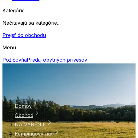
Kategórie
Načítavajú sa kategórie...
Prejsť do obchodu
Menu
Požičovňa
Predaj obytných prívesov
Domov
Obchod
NA VARENIE
Kempingový riad