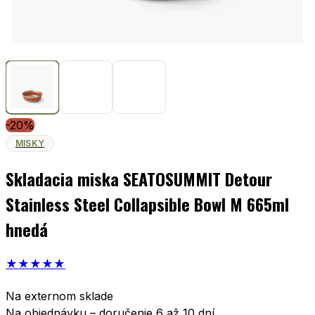
-20%
MISKY
Skladacia miska SEATOSUMMIT Detour
Stainless Steel Collapsible Bowl M 665ml
hnedá
★
★
★
★
★
Na externom sklade
Na objednávku – doručenie 6 až 10 dní