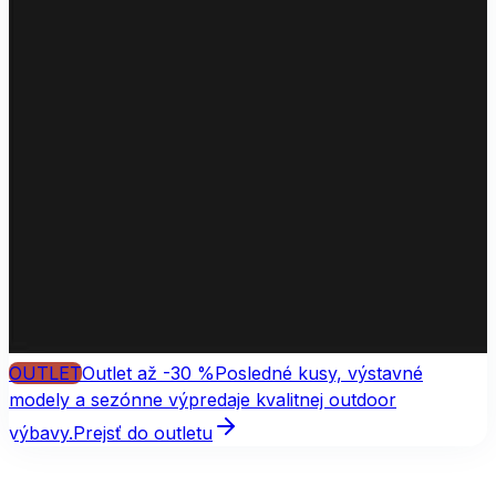
OUTLET
Outlet až -30 %
Posledné kusy, výstavné
modely a sezónne výpredaje kvalitnej outdoor
výbavy.
Prejsť do outletu