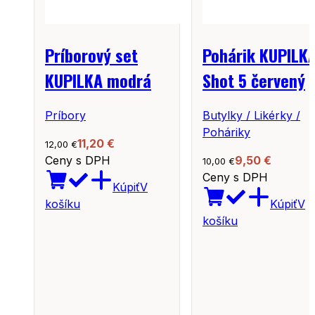
Príborový set
Pohárik KUPILK
KUPILKA modrá
Shot 5 červený
Príbory
Butylky / Likérky /
Poháriky
11,20
€
12,00
€
Ceny s DPH
9,50
€
10,00
€
Ceny s DPH
Kúpiť
V
košíku
Kúpiť
V
košíku