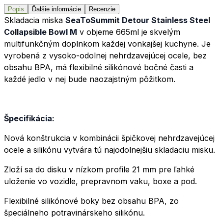
Popis
Ďalšie informácie
Recenzie
Skladacia miska
SeaToSummit Detour Stainless Steel
Collapsible Bowl M
v objeme 665ml je skvelým
multifunkčným doplnkom každej vonkajšej kuchyne. Je
vyrobená z vysoko-odolnej nehrdzavejúcej ocele, bez
obsahu BPA, má flexibilné silikónové bočné časti a
každé jedlo v nej bude naozajstným pôžitkom.
Špecifikácia:
Nová konštrukcia v kombinácii špičkovej nehrdzavejúcej
ocele a silikónu vytvára tú najodolnejšiu skladaciu misku.
Zloží sa do disku v nízkom profile 21 mm pre ľahké
uloženie vo vozidle, prepravnom vaku, boxe a pod.
Flexibilné silikónové boky bez obsahu BPA, zo
špeciálneho potravinárskeho silikónu.