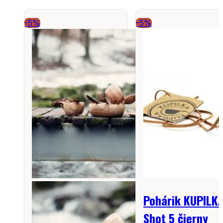
-5%
-5%
Pohárik KUPILK
Shot 5 čierny