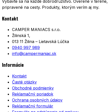
Vybavte sa na každé dobrodružstvo. Overené v teréne,
pripravené na cesty. Produkty, ktorým verím aj my.
Kontakt
CAMPER MANIACS s.r.o.
Žilinská 1,
013 11 Žilina – Lietavská Lúčka
0940 997 989
info@campermaniac.sk
Informácie
Kontakt
Časté otázky
Obchodné podmienky
Reklamačný poriadok
Ochrana osobných údajov
Reklamačný formulár
Formulár na odstúpenie od zmluvy