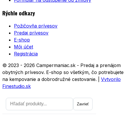
Rýchle odkazy
Požičovňa prívesov
Predaj prívesov
E-shop
Môj účet
Registrácia
© 2023 - 2026 Campermaniac.sk - Predaj a prenájom
obytných prívesov. E-shop so všetkým, čo potrebujete
na kempovanie a dobrodružné cestovanie.
|
Vytvorilo
Finestudio.sk
Zavrieť
Zavrieť
Prihláste sa na odber noviniek a
získajte zľavu 5