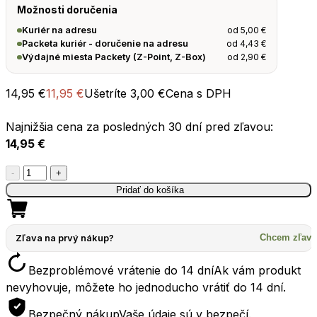
Možnosti doručenia
od
5,00
€
Kuriér na adresu
od
4,43
€
Packeta kuriér - doručenie na adresu
od
2,90
€
Výdajné miesta Packety (Z-Point, Z-Box)
14,95
€
11,95
€
Ušetríte
3,00
€
Cena s DPH
Najnižšia cena za posledných 30 dní pred zľavou:
14,95
€
množstvo
-
+
Skladací
Pridať do košíka
hrnček
SEATOSUMMIT
X-
Zľava na prvý nákup?
Chcem zľavu
Tumbler
Bezproblémové vrátenie do 14 dní
Ak vám produkt
cool
nevyhovuje, môžete ho jednoducho vrátiť do 14 dní.
grip
350ml
Bezpečný nákup
Vaše údaje sú v bezpečí.