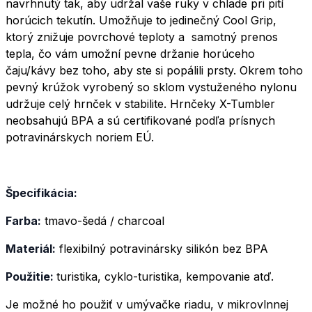
navrhnutý tak, aby udržal vaše ruky v chlade pri pití
horúcich tekutín. Umožňuje to jedinečný Cool Grip,
ktorý znižuje povrchové teploty a samotný prenos
tepla, čo vám umožní pevne držanie horúceho
čaju/kávy bez toho, aby ste si popálili prsty. Okrem toho
pevný krúžok vyrobený so sklom vystuženého nylonu
udržuje celý hrnček v stabilite. Hrnčeky X-Tumbler
neobsahujú BPA a sú certifikované podľa prísnych
potravinárskych noriem EÚ.
Špecifikácia:
Farba:
tmavo-šedá / charcoal
Materiál:
flexibilný potravinársky silikón bez BPA
Použitie:
turistika, cyklo-turistika, kempovanie atď.
Je možné ho použiť v umývačke riadu, v mikrovlnnej