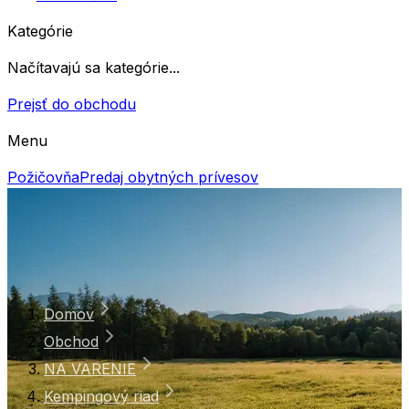
Kategórie
Načítavajú sa kategórie...
Prejsť do obchodu
Menu
Požičovňa
Predaj obytných prívesov
Domov
Obchod
NA VARENIE
Kempingový riad