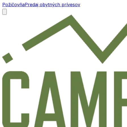
Požičovňa
Predaj obytných prívesov