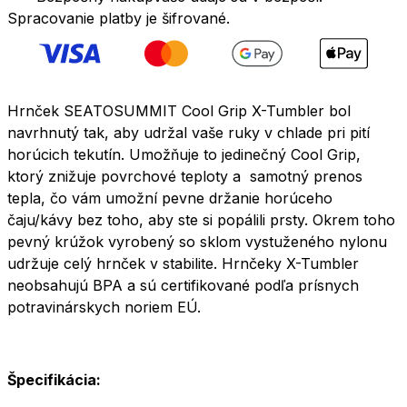
tmavo
Spracovanie platby je šifrované.
šedá
Hrnček SEATOSUMMIT Cool Grip X-Tumbler bol
navrhnutý tak, aby udržal vaše ruky v chlade pri pití
horúcich tekutín. Umožňuje to jedinečný Cool Grip,
ktorý znižuje povrchové teploty a samotný prenos
tepla, čo vám umožní pevne držanie horúceho
čaju/kávy bez toho, aby ste si popálili prsty. Okrem toho
pevný krúžok vyrobený so sklom vystuženého nylonu
udržuje celý hrnček v stabilite. Hrnčeky X-Tumbler
neobsahujú BPA a sú certifikované podľa prísnych
potravinárskych noriem EÚ.
Špecifikácia: