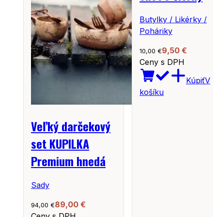
Butylky / Likérky /
Poháriky
9,50
€
10,00
€
Ceny s DPH
Kúpiť
V
košíku
Veľký darčekový
set KUPILKA
Premium hnedá
Sady
89,00
€
94,00
€
Ceny s DPH