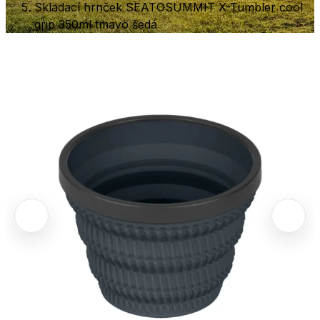
Skladací hrnček SEATOSUMMIT X-Tumbler cool
grip 350ml tmavo šedá