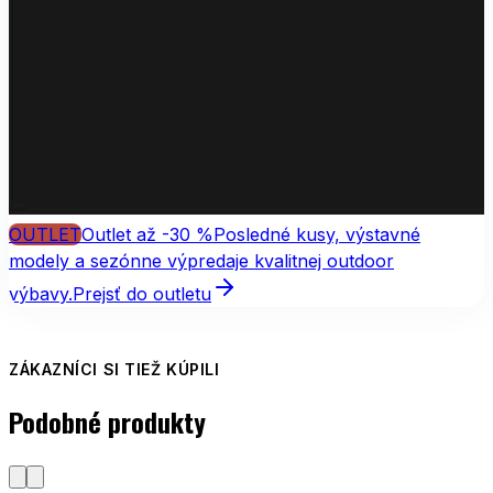
OUTLET
Outlet až -30 %
Posledné kusy, výstavné
modely a sezónne výpredaje kvalitnej outdoor
výbavy.
Prejsť do outletu
ZÁKAZNÍCI SI TIEŽ KÚPILI
Podobné produkty