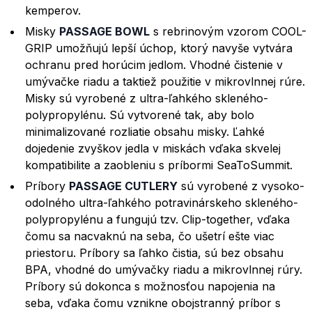
kemperov.
Misky
PASSAGE BOWL
s rebrinovým vzorom COOL-
GRIP umožňujú lepší úchop, ktorý navyše vytvára
ochranu pred horúcim jedlom. Vhodné čistenie v
umývačke riadu a taktiež použitie v mikrovlnnej rúre.
Misky sú vyrobené z ultra-ľahkého skleného-
polypropylénu. Sú vytvorené tak, aby bolo
minimalizované rozliatie obsahu misky. Ľahké
dojedenie zvyškov jedla v miskách vďaka skvelej
kompatibilite a zaobleniu s príbormi SeaToSummit.
Príbory
PASSAGE CUTLERY
sú vyrobené z vysoko-
odolného ultra-ľahkého potravinárskeho skleného-
polypropylénu a fungujú tzv. Clip-together, vďaka
čomu sa nacvaknú na seba, čo ušetrí ešte viac
priestoru. Príbory sa ľahko čistia, sú bez obsahu
BPA, vhodné do umývačky riadu a mikrovlnnej rúry.
Príbory sú dokonca s možnosťou napojenia na
seba, vďaka čomu vznikne obojstranný príbor s