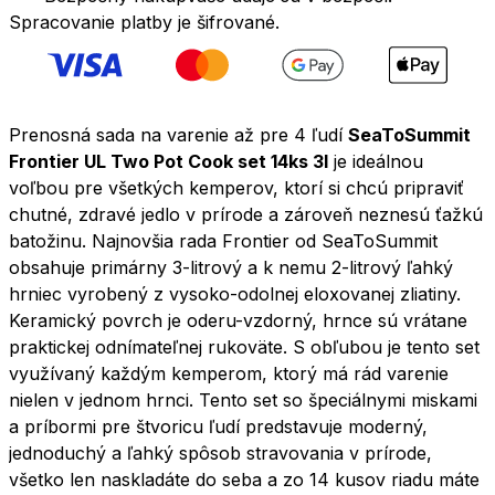
Cook
Spracovanie platby je šifrované.
set
14ks
3l
Prenosná sada na varenie až pre 4 ľudí
SeaToSummit
Frontier UL Two Pot Cook set 14ks 3l
je ideálnou
voľbou pre všetkých kemperov, ktorí si chcú pripraviť
chutné, zdravé jedlo v prírode a zároveň neznesú ťažkú
batožinu. Najnovšia rada Frontier od SeaToSummit
obsahuje primárny 3-litrový a k nemu 2-litrový ľahký
hrniec vyrobený z vysoko-odolnej eloxovanej zliatiny.
Keramický povrch je oderu-vzdorný, hrnce sú vrátane
praktickej odnímateľnej rukoväte. S obľubou je tento set
využívaný každým kemperom, ktorý má rád varenie
nielen v jednom hrnci. Tento set so špeciálnymi miskami
a príbormi pre štvoricu ľudí predstavuje moderný,
jednoduchý a ľahký spôsob stravovania v prírode,
všetko len naskladáte do seba a zo 14 kusov riadu máte