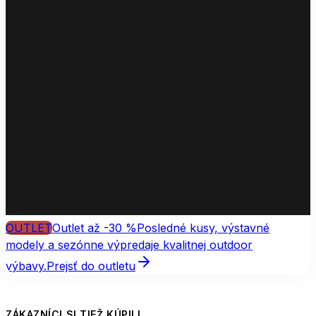
OUTLET
Outlet až -30 %
Posledné kusy, výstavné
modely a sezónne výpredaje kvalitnej outdoor
výbavy.
Prejsť do outletu
ZÁKAZNÍCI SI TIEŽ KÚPILI