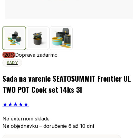
-20%
Doprava zadarmo
SADY
Sada na varenie SEATOSUMMIT Frontier UL
TWO POT Cook set 14ks 3l
★
★
★
★
★
Na externom sklade
Na objednávku – doručenie 6 až 10 dní