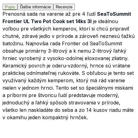
Popis
Ďalšie informácie
Recenzie
Prenosná sada na varenie až pre 4 ľudí
SeaToSummit
Frontier UL Two Pot Cook set 14ks 3l
je ideálnou
voľbou pre všetkých kemperov, ktorí si chcú pripraviť
chutné, zdravé jedlo v prírode a zároveň neznesú ťažkú
batožinu. Najnovšia rada Frontier od SeaToSummit
obsahuje primárny 3-litrový a k nemu 2-litrový ľahký
hrniec vyrobený z vysoko-odolnej eloxovanej zliatiny.
Keramický povrch je oderu-vzdorný, hrnce sú vrátane
praktickej odnímateľnej rukoväte. S obľubou je tento set
využívaný každým kemperom, ktorý má rád varenie
nielen v jednom hrnci. Tento set so špeciálnymi miskami
a príbormi pre štvoricu ľudí predstavuje moderný,
jednoduchý a ľahký spôsob stravovania v prírode,
všetko len naskladáte do seba a zo 14 kusov riadu máte
v okamihu jeden kompaktný hrnček.