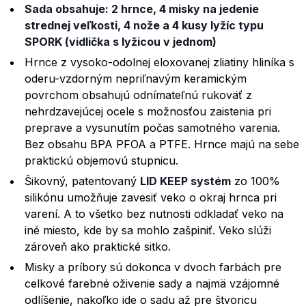
Sada obsahuje: 2 hrnce, 4 misky na jedenie
strednej veľkosti, 4 nože a 4 kusy lyžíc typu
SPORK (vidlička s lyžicou v jednom)
Hrnce z vysoko-odolnej eloxovanej zliatiny hliníka s
oderu-vzdorným nepriľnavým keramickým
povrchom obsahujú odnímateľnú rukoväť z
nehrdzavejúcej ocele s možnosťou zaistenia pri
preprave a vysunutím počas samotného varenia.
Bez obsahu BPA PFOA a PTFE. Hrnce majú na sebe
praktickú objemovú stupnicu.
Šikovný, patentovaný
LID KEEP systém
zo 100%
silikónu umožňuje zavesiť veko o okraj hrnca pri
varení. A to všetko bez nutnosti odkladať veko na
iné miesto, kde by sa mohlo zašpiniť. Veko slúži
zároveň ako praktické sitko.
Misky a príbory sú dokonca v dvoch farbách pre
celkové farebné oživenie sady a najmä vzájomné
odlíšenie, nakoľko ide o sadu až pre štvoricu