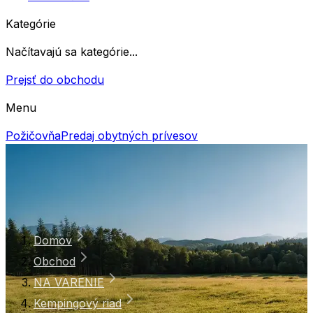
Kategórie
Načítavajú sa kategórie...
Prejsť do obchodu
Menu
Požičovňa
Predaj obytných prívesov
Domov
Obchod
NA VARENIE
Kempingový riad