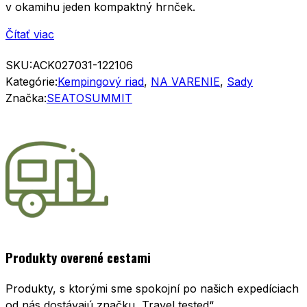
v okamihu jeden kompaktný hrnček.
Čítať viac
SKU:
ACK027031-122106
Kategórie:
Kempingový riad
,
NA VARENIE
,
Sady
Značka:
SEATOSUMMIT
Produkty overené cestami
Produkty, s ktorými sme spokojní po našich expedíciach
od nás dostávajú značku „Travel tested“