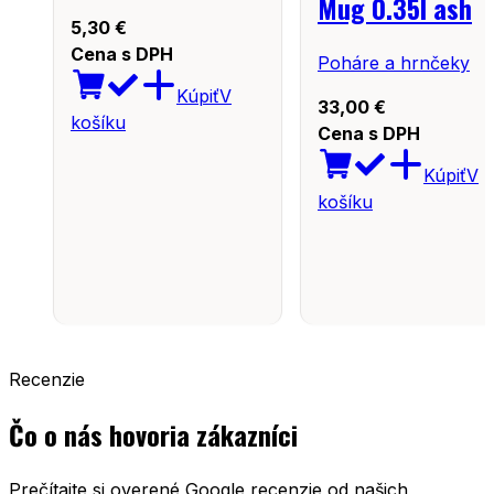
Mug 0.35l ash
5,30
€
Cena s DPH
Poháre a hrnčeky
Kúpiť
V
33,00
€
košíku
Cena s DPH
Kúpiť
V
košíku
Recenzie
Čo o nás hovoria zákazníci
Prečítajte si overené Google recenzie od našich