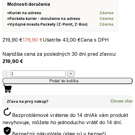
Možnosti doručenia
Zdarma
Kuriér na adresu
Zdarma
Packeta kuriér - doručenie na adresu
Zdarma
Výdajné miesta Packety (Z-Point, Z-Box)
219,90
€
176,90
€
Ušetríte
43,00
€
Cena s DPH
Najnižšia cena za posledných 30 dní pred zľavou:
219,90
€
množstvo
-
+
Sada
Pridať do košíka
na
varenie
SEATOSUMMIT
Zľava na prvý nákup?
Chcem zľavu
Frontier
Bezproblémové vrátenie do 14 dní
Ak vám produkt
UL
nevyhovuje, môžete ho jednoducho vrátiť do 14 dní.
TWO
POT
Bezpečný nákup
Vaše údaje sú v bezpečí.