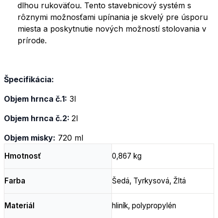
dlhou rukoväťou. Tento stavebnicový systém s
rôznymi možnosťami upínania je skvelý pre úsporu
miesta a poskytnutie nových možností stolovania v
prírode.
Špecifikácia:
Objem hrnca č.1:
3l
Objem hrnca č.2:
2l
Objem misky:
720 ml
Hmotnosť
0,867 kg
Farba
Šedá, Tyrkysová, Žltá
Materiál
hliník, polypropylén