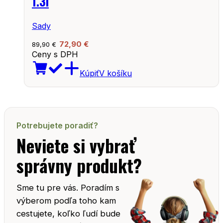
1.3l
Sady
72,90
€
89,90
€
Ceny s DPH
Kúpiť
V košíku
Potrebujete poradiť?
Neviete si vybrať
správny produkt?
Sme tu pre vás. Poradím s
výberom podľa toho kam
cestujete, koľko ľudí bude