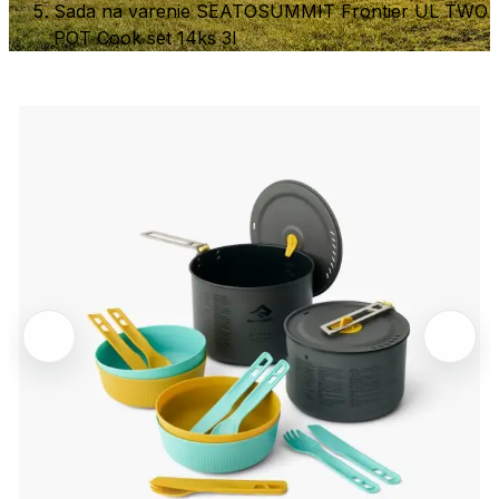
Sada na varenie SEATOSUMMIT Frontier UL TWO
POT Cook set 14ks 3l