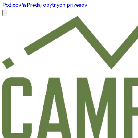
Požičovňa
Predaj obytných prívesov