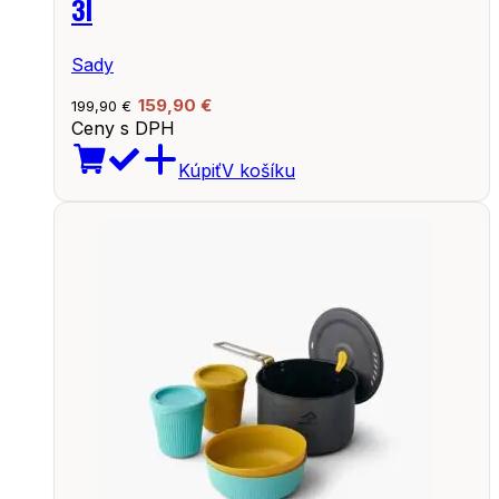
3l
Sady
159,90
€
199,90
€
Ceny s DPH
Kúpiť
V košíku