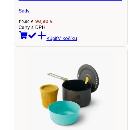
Sady
96,90
€
119,90
€
Ceny s DPH
Kúpiť
V košíku