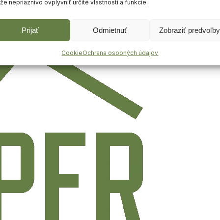
e nepriaznivo ovplyvniť určité vlastnosti a funkcie.
Prijať
Odmietnuť
Zobraziť predvoľby
Cookie
Ochrana osobných údajov