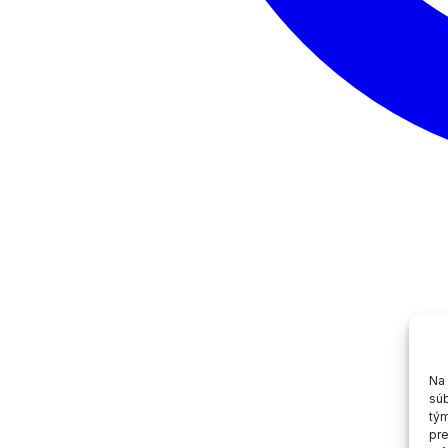
Na 
súb
tým
pre