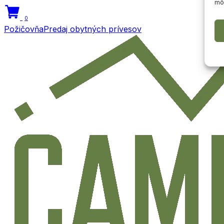
môž
0
Požičovňa
Predaj obytných prívesov