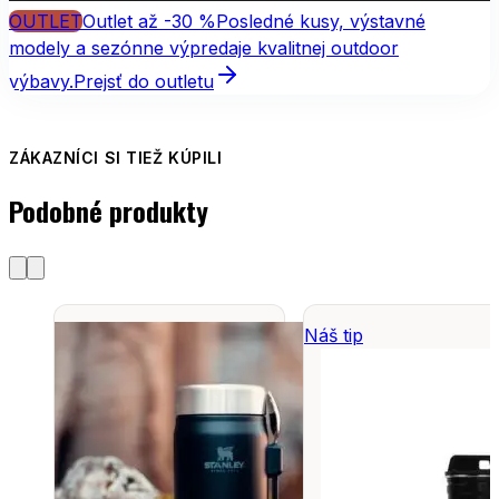
OUTLET
Outlet až -30 %
Posledné kusy, výstavné
modely a sezónne výpredaje kvalitnej outdoor
výbavy.
Prejsť do outletu
ZÁKAZNÍCI SI TIEŽ KÚPILI
Podobné produkty
Náš tip