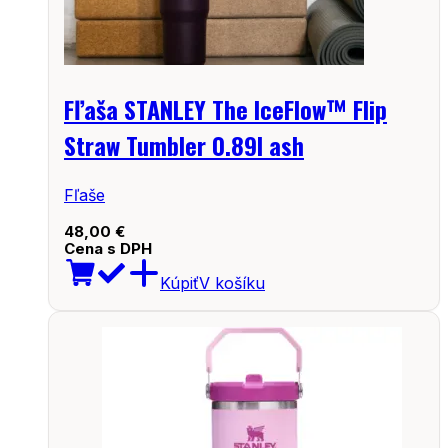
Fľaša STANLEY The IceFlow™ Flip
Straw Tumbler 0.89l ash
Fľaše
48,00
€
Cena s DPH
Kúpiť
V košíku