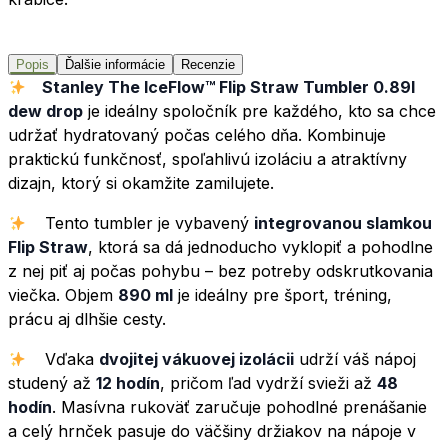
Popis
Ďalšie informácie
Recenzie
Stanley The IceFlow™ Flip Straw Tumbler 0.89l
dew drop
je ideálny spoločník pre každého, kto sa chce
udržať hydratovaný počas celého dňa. Kombinuje
praktickú funkčnosť, spoľahlivú izoláciu a atraktívny
dizajn, ktorý si okamžite zamilujete.
Tento tumbler je vybavený
integrovanou slamkou
Flip Straw
, ktorá sa dá jednoducho vyklopiť a pohodlne
z nej piť aj počas pohybu – bez potreby odskrutkovania
viečka. Objem
890 ml
je ideálny pre šport, tréning,
prácu aj dlhšie cesty.
Vďaka
dvojitej vákuovej izolácii
udrží váš nápoj
studený až
12 hodín
, pričom ľad vydrží svieži až
48
hodín
. Masívna rukoväť zaručuje pohodlné prenášanie
a celý hrnček pasuje do väčšiny držiakov na nápoje v