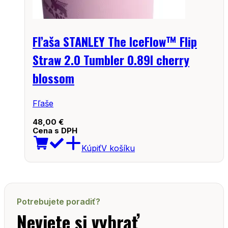
Fľaša STANLEY The IceFlow™ Flip
Straw 2.0 Tumbler 0.89l cherry
blossom
Fľaše
48,00
€
Cena s DPH
Kúpiť
V košíku
Potrebujete poradiť?
Neviete si vybrať