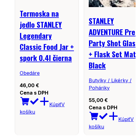
Termoska na
STANLEY
jedlo STANLEY
ADVENTURE Pre-
Legendary
Party Shot Glas
Classic Food Jar +
+ Flask Set Mat
spork 0.4l čierna
Black
Obedáre
Butylky / Likérky /
46,00
€
Poháriky
Cena s DPH
55,00
€
Kúpiť
V
Cena s DPH
košíku
Kúpiť
V
košíku