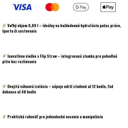
Veľký objem
0,89 l
– ideálny na každodennú hydratáciu počas práce,
športu či cestovania
Inovatívne viečko s
Flip Straw
– integrovaná slamka pre pohodlné
pitie bez rozlievania
Dvojitá vákuová izolácia – nápoje udrží studené až
12 hodín
, ľad
dokonca až
48 hodín
Praktická rukoväť pre jednoduché nosenie a manipuláciu