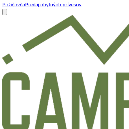
Požičovňa
Predaj obytných prívesov