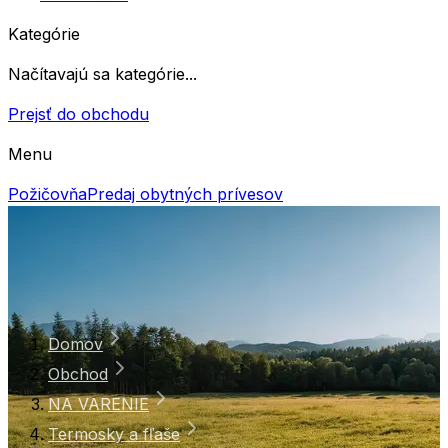
Kategórie
Načítavajú sa kategórie...
Prejsť do obchodu
Menu
Požičovňa
Predaj obytných prívesov
Domov
Obchod
NA VARENIE
Termosky a fľaše