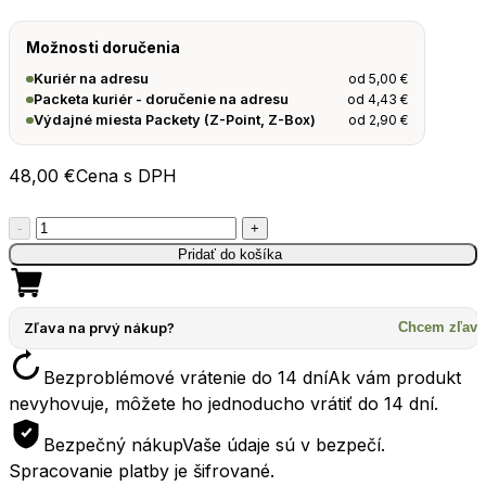
Možnosti doručenia
od
5,00
€
Kuriér na adresu
od
4,43
€
Packeta kuriér - doručenie na adresu
od
2,90
€
Výdajné miesta Packety (Z-Point, Z-Box)
48,00
€
Cena s DPH
množstvo
-
+
Fľaša
Pridať do košíka
STANLEY
The
IceFlow™
Zľava na prvý nákup?
Chcem zľavu
Flip
Bezproblémové vrátenie do 14 dní
Ak vám produkt
Straw
nevyhovuje, môžete ho jednoducho vrátiť do 14 dní.
Tumbler
0.89l
Bezpečný nákup
Vaše údaje sú v bezpečí.
dew
Spracovanie platby je šifrované.
drop