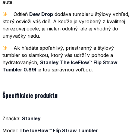
aute.
Odtieň
Dew Drop
dodáva tumbleru štýlový vzhľad,
ktorý osvieži váš deň. A keďže je vyrobený z kvalitnej
nerezovej ocele, je nielen odolný, ale aj vhodný do
umývačky riadu.
Ak hľadáte spoľahlivý, priestranný a štýlový
tumbler so slamkou, ktorý vás udrží v pohode a
hydratovaných,
Stanley The IceFlow™ Flip Straw
Tumbler 0.89l
je tou správnou voľbou.
Špecifikácie produktu
Značka:
Stanley
Model:
The IceFlow™ Flip Straw Tumbler