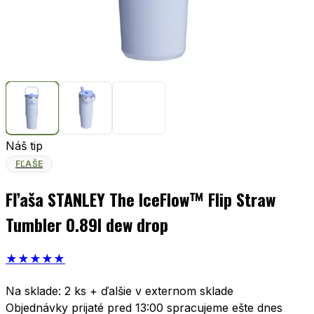
Náš tip
FĽAŠE
Fľaša STANLEY The IceFlow™ Flip Straw
Tumbler 0.89l dew drop
★
★
★
★
★
Na sklade: 2 ks + ďalšie v externom sklade
Objednávky prijaté pred 13:00 spracujeme ešte dnes