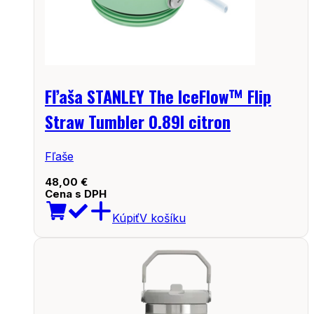
Fľaša STANLEY The IceFlow™ Flip
Straw Tumbler 0.89l citron
Fľaše
48,00
€
Cena s DPH
Kúpiť
V košíku