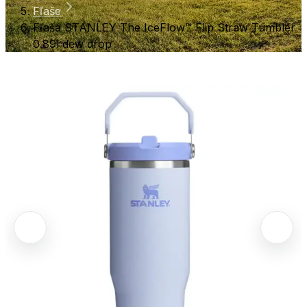
Fľaše
Fľaša STANLEY The IceFlow™ Flip Straw Tumbler
0.89l dew drop