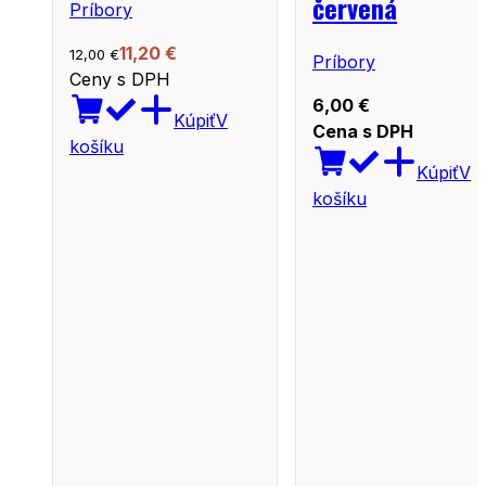
červená
Príbory
11,20
€
12,00
€
Príbory
Ceny s DPH
6,00
€
Kúpiť
V
Cena s DPH
košíku
Kúpiť
V
košíku