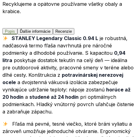
Recyklujeme a opätovne používame všetky obaly a
krabice.
Popis
Ďalšie informácie
Recenzie
STANLEY Legendary Classic 0.94 L
je robustná,
nadčasová termo fľaša navrhnutá pre náročné
podmienky a dlhodobé používanie. S kapacitou
0,94
litra
poskytuje dostatok tekutín na celý deň — ideálna
pre outdoorové aktivity, pracovné smeny v teréne alebo
dlhé cesty. Konštrukcia z
potravinárskej nerezovej
ocele
a dvojstenná vákuová izolácia zabezpečuje
vynikajúce udržanie teploty: nápoje zostanú
horúce až
20 hodín
a
studené až 24 hodín
pri optimálnych
podmienkach. Hladký vnútorný povrch uľahčuje čistenie
a zabraňuje zápachu.
Fľaša má pevné, tesné viečko, ktoré bráni vyliatiu a
zároveň umožňuje jednoduché otváranie. Ergonomický