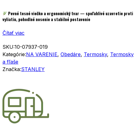
Pevné tesné viečko a ergonomický tvar
— spoľahlivé uzavretie proti
vyliatiu, pohodlné nosenie a stabilné postavenie
Čítať viac
SKU:
10-07937-019
Kategórie:
NA VARENIE
,
Obedáre
,
Termosky
,
Termosky
a fľaše
Značka:
STANLEY