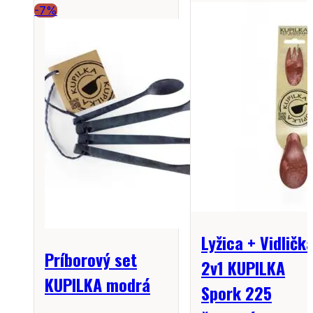
-7%
Lyžica + Vidličk
Príborový set
2v1 KUPILKA
KUPILKA modrá
Spork 225