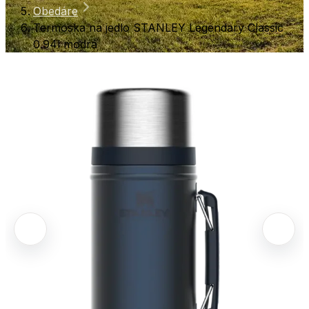
Obedáre
Termoska na jedlo STANLEY Legendary Classic
0.94l modrá