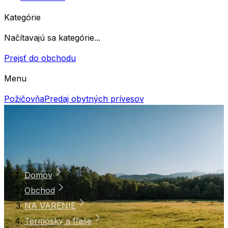
Kategórie
Načítavajú sa kategórie...
Prejsť do obchodu
Menu
Požičovňa
Predaj obytných prívesov
Domov
Obchod
NA VARENIE
Termosky a fľaše