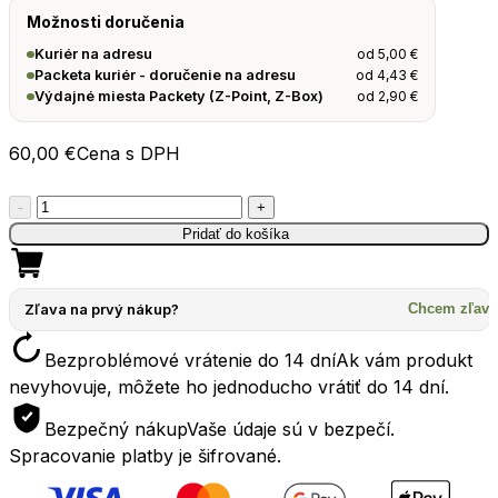
Možnosti doručenia
od
5,00
€
Kuriér na adresu
od
4,43
€
Packeta kuriér - doručenie na adresu
od
2,90
€
Výdajné miesta Packety (Z-Point, Z-Box)
60,00
€
Cena s DPH
množstvo
-
+
Termoska
Pridať do košíka
na
jedlo
STANLEY
Zľava na prvý nákup?
Chcem zľavu
Legendary
Bezproblémové vrátenie do 14 dní
Ak vám produkt
Classic
nevyhovuje, môžete ho jednoducho vrátiť do 14 dní.
0.94l
modrá
Bezpečný nákup
Vaše údaje sú v bezpečí.
Spracovanie platby je šifrované.