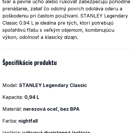
tvar a pevné ucho alebo rukoväť zabezpečujú pohodlné
prenášanie, zatiaľ čo odolný povrch odoláva oderu a
poškodeniu pri častom používaní. STANLEY Legendary
Classic 0.94 L je ideálna pre tých, ktorí potrebujú
spoľahlivú fľašu s veľkým objemom, kombinujúcu
výkon, odolnosť a klasický dizajn.
Špecifikácie produktu
Model:
STANLEY Legendary Classic
Kapacita:
0,94 L
Materiál:
nerezová oceľ, bez BPA
Farba:
nightfall
Izolácia:
vákuová dvojstenná izolácia