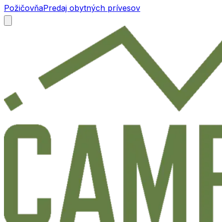
Požičovňa
Predaj obytných prívesov