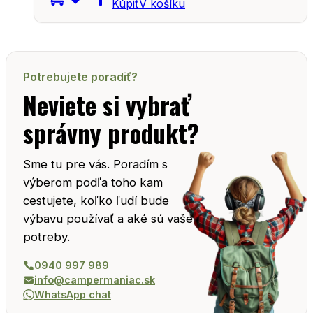
Kúpiť
V košíku
Potrebujete poradiť?
Neviete si vybrať
správny produkt?
Sme tu pre vás. Poradím s
výberom podľa toho kam
cestujete, koľko ľudí bude
výbavu používať a aké sú vaše
potreby.
0940 997 989
info@campermaniac.sk
WhatsApp chat