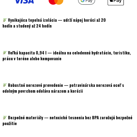
Vynikajúca tepelná izolácia
— udrží nápoj
horúci až 20
hodín
a
studený až 24 hodín
Veľká kapacita 0,94 l
— ideálna na celodennú hydratáciu, turistiku,
prácu v teréne alebo kempovanie
Robustné nerezové prevedenie
— potravinárska nerezová oceľ s
odolným povrchom odoláva nárazom a korózii
Bezpečné materiály
— netoxické tesnenia
bez BPA
zaručujú bezpečné
použitie