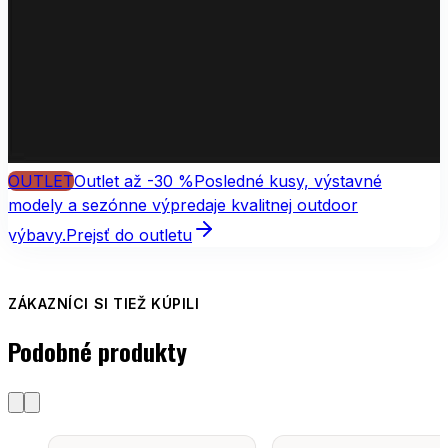
OUTLET
Outlet až -30 %
Posledné kusy, výstavné
modely a sezónne výpredaje kvalitnej outdoor
výbavy.
Prejsť do outletu
ZÁKAZNÍCI SI TIEŽ KÚPILI
Podobné produkty