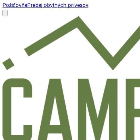
Požičovňa
Predaj obytných prívesov