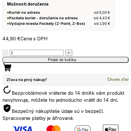
Možnosti doručenia
od
5,00
€
Kuriér na adresu
od
4,43
€
Packeta kuriér - doručenie na adresu
od
2,90
€
Výdajné miesta Packety (Z-Point, Z-Box)
44,90
€
Cena s DPH
množstvo
-
+
Cestovný
Pridať do košíka
vankúš
SEATOSUMMIT
Aeros
Zľava na prvý nákup?
Chcem zľavu
Premium
Bezproblémové vrátenie do 14 dní
Ak vám produkt
48x29x12
nevyhovuje, môžete ho jednoducho vrátiť do 14 dní.
cm
navy
Bezpečný nákup
Vaše údaje sú v bezpečí.
blue
Spracovanie platby je šifrované.
modrá