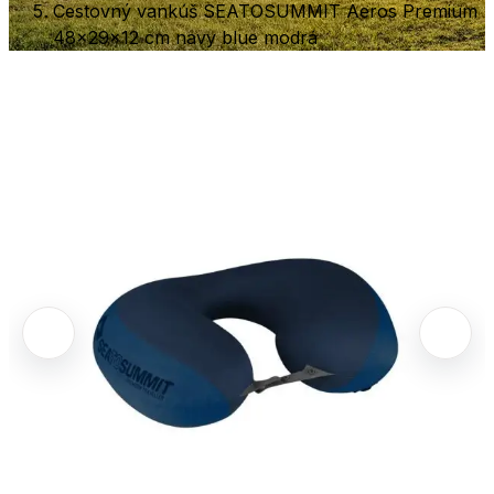
Cestovný vankúš SEATOSUMMIT Aeros Premium
48x29x12 cm navy blue modrá