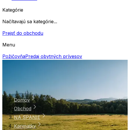
Kategórie
Načítavajú sa kategórie...
Prejsť do obchodu
Menu
Požičovňa
Predaj obytných prívesov
Domov
Obchod
NA SPANIE
Karimatky