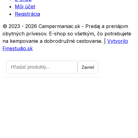
Môj účet
Registrácia
© 2023 - 2026 Campermaniac.sk - Predaj a prenájom
obytných prívesov. E-shop so všetkým, čo potrebujete
na kempovanie a dobrodružné cestovanie.
|
Vytvorilo
Finestudio.sk
Zavrieť
Zavrieť
Prihláste sa na odber noviniek a
získajte zľavu 5
prvý nákup.
Chcem zľavu