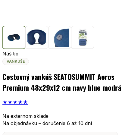
Náš tip
VANKÚŠE
Cestovný vankúš SEATOSUMMIT Aeros
Premium 48x29x12 cm navy blue modrá
★
★
★
★
★
Na externom sklade
Na objednávku – doručenie 6 až 10 dní