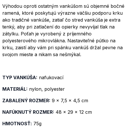
Výhodou oproti ostatným vankúšom sú objemné bočné
ramená, ktoré poskytujú výrazne väčšiu podporu krku
ako tradičné vankúše, zatiaľ čo stred vankúša je extra
tenký, aby pri zatlačení do opierky nevyvíjal tlak na
zátylku. Poťah je vyrobený z príjemného
polyesterového mikrovlákna. Nastaviteľné pútko na
krku, zaistí aby vám pri spánku vankúš držal pevne na
svojom mieste a nikam sa nešmýkal.
TYP VANKÚŠA:
nafukovací
MATERIÁL:
nylon, polyester
ZABALENÝ ROZMER:
9 x 7,5 x 4,5 cm
NAFÚKNUTÝ ROZMER:
48 x 29 x 12 cm
HMOTNOSŤ:
75g