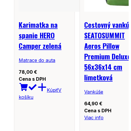
Karimatka na
Cestovný vankú
spanie HERO
SEATOSUMMIT
Camper zelená
Aeros Pillow
Premium Deluxe
Matrace do auta
56x36x14 cm
78,00
€
limetková
Cena s DPH
Kúpiť
V
Vankúše
košíku
64,90
€
Cena s DPH
Viac info