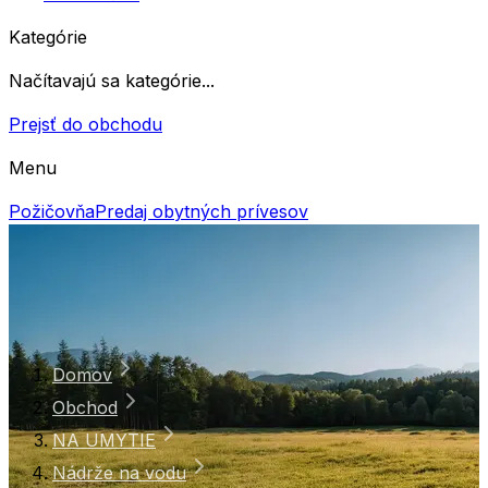
Kategórie
Načítavajú sa kategórie...
Prejsť do obchodu
Menu
Požičovňa
Predaj obytných prívesov
Domov
Obchod
NA UMYTIE
Nádrže na vodu