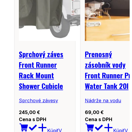
Sprchový záves
Prenosný
Front Runner
zásobník vody
Rack Mount
Front Runner Pr
Shower Cubicle
Water Tank 20l
Sprchové závesy
Nádrže na vodu
245,00
€
69,00
€
Cena s DPH
Cena s DPH
Kúpiť
V
Kúpiť
V