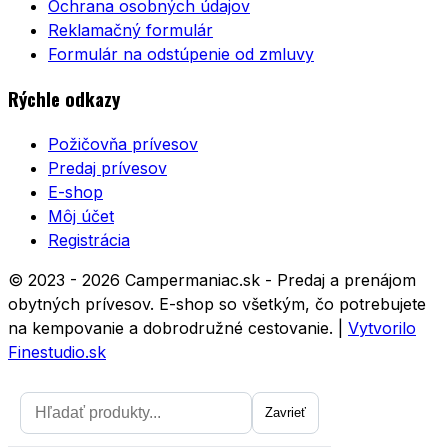
Ochrana osobných údajov
Reklamačný formulár
Formulár na odstúpenie od zmluvy
Rýchle odkazy
Požičovňa prívesov
Predaj prívesov
E-shop
Môj účet
Registrácia
© 2023 - 2026 Campermaniac.sk - Predaj a prenájom
obytných prívesov. E-shop so všetkým, čo potrebujete
na kempovanie a dobrodružné cestovanie.
|
Vytvorilo
Finestudio.sk
Zavrieť
Zavrieť