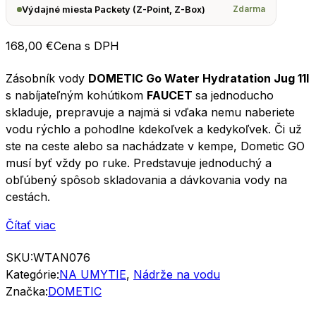
Zdarma
Výdajné miesta Packety (Z-Point, Z-Box)
168,00
€
Cena s DPH
Zásobník vody
DOMETIC Go Water Hydratation Jug 11l
s nabíjateľným kohútikom
FAUCET
sa jednoducho
skladuje, prepravuje a najmä si vďaka nemu naberiete
vodu rýchlo a pohodlne kdekoľvek a kedykoľvek. Či už
ste na ceste alebo sa nachádzate v kempe, Dometic GO
musí byť vždy po ruke. Predstavuje jednoduchý a
obľúbený spôsob skladovania a dávkovania vody na
cestách.
Čítať viac
SKU:
WTAN076
Kategórie:
NA UMYTIE
,
Nádrže na vodu
Značka:
DOMETIC