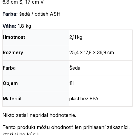
6.8 cm Š, 17 cm V
Farba:
šedá / odtieň ASH
Váha:
1.8 kg
Hmotnosť
2,11 kg
Rozmery
25,4 × 17,8 × 36,9 cm
Farba
Šedá
Objem
11 l
Materiál
plast bez BPA
Nikto zatiaľ nepridal hodnotenie.
Tento produkt môžu ohodnotiť len prihlásení zákazníci,
ktorí si ho kúpili.