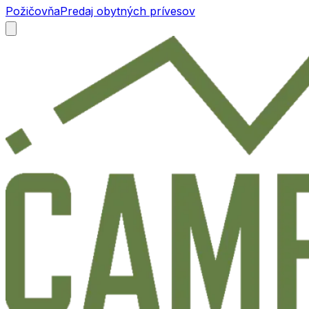
Požičovňa
Predaj obytných prívesov