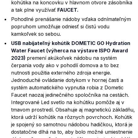
kohútika na koncovku v hlavnom otvore zásobníka
a tak plne využívať
FAUCET.
Pohodlné prenášanie nádoby vďaka odnímateľným
popruhom umožňuje odniesť si čistú vodu
kamkoľvek so sebou.
USB nabíjateľný kohútik
DOMETIC GO Hydration
Water Faucet (výherca na výstave ISPO Award
2023)
premení akúkoľvek nádobu na systém
čerpania vody ako v pohodlí domova a to bez
nutnosti použitia externého zdroja energie.
Jednoduché ovládanie dotykom v hornej časti a
systém automatického vypnutia robia z Dometic
Faucet naozaj jedinečného spoločníka na cestách.
Integrované Led svetlo na kohútiku pomôže aj v
tmavom prostredí. Obsahuje aj magnetickú základňu,
ktorá udrží kohútik na rôznych povrchoch. Kohútik
je spojený so samotnou nádobou hadičkou, ktorá je
dostatočne dlhá na to, aby bolo možné umiestnenie