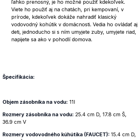
ľahko prenosný, je ho možné použiť kdekoľvek.
Viete ho použiť aj na chatách, pri kempovaní, v
prírode, kdekoľvek dokáže nahradiť klasický
vodovodný kohútik v domácnosti. Vedia ho ovládať aj
deti, jednoducho si s ním umyjete zuby, umyjete riad,
napijete sa ako v pohodlí domova.
Špecifikácia:
Objem zásobníka na vodu:
11l
Rozmery zásobníka na vodu:
25.4 cm D, 17.8 cm Š,
36.9 cm V
Rozmery vodovodného kúhútika (FAUCET):
15.4 cm D,