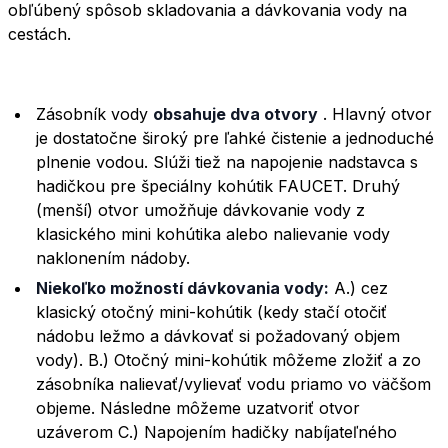
obľúbený spôsob skladovania a dávkovania vody na
cestách.
Zásobník vody
obsahuje dva otvory
. Hlavný otvor
je dostatočne široký pre ľahké čistenie a jednoduché
plnenie vodou. Slúži tiež na napojenie nadstavca s
hadičkou pre špeciálny kohútik FAUCET. Druhý
(menší) otvor umožňuje dávkovanie vody z
klasického mini kohútika alebo nalievanie vody
naklonením nádoby.
Niekoľko možností dávkovania vody:
A.) cez
klasický otočný mini-kohútik (kedy stačí otočiť
nádobu ležmo a dávkovať si požadovaný objem
vody). B.) Otočný mini-kohútik môžeme zložiť a zo
zásobníka nalievať/vylievať vodu priamo vo väčšom
objeme. Následne môžeme uzatvoriť otvor
uzáverom C.) Napojením hadičky nabíjateľného