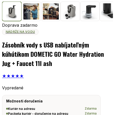
Doprava zadarmo
NÁDRŽE NA VODU
Zásobník vody s USB nabíjateľným
kúhútikom DOMETIC GO Water Hydration
Jug + Faucet 11l ash
★
★
★
★
★
Vypredané
Možnosti doručenia
Zdarma
Kuriér na adresu
Zdarma
Packeta kuriér - doručenie na adresu