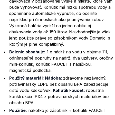
dávkovača v požadovanej výške a mieste, ktoré Vám
bude vyhovovať. Kohútik má nízku spotrebu vody a
spomínané automatické vypnutie, čo oceníte
napríklad pri činnostiach ako je umývanie zubov.
Výkonná batéria vydrží na jedno nabitie aj
dávkovanie vody až 150 litrov. Najvhodnejšie je však
jeho použitie práve so zásobníkom vody Dometic, s
ktorým je plne kompatibilný.
Balenie obsahuje:
1 x nádrž na vodu v objeme 11l,
odnímateľné popruhy na nádrž, dva uzávery, otočný
mini-kohútik, kohútik FAUCET s hadičkou,
magnetická podložka.
Použitý materiál: Nádoba:
zdravotne nezávadný,
potravinársky LDPE bez obsahu BPA zabezpečuje
čistú vodu kdekoľvek.
Kohútik Faucet:
robustná
konštrukcia IPX4 z potravinárskych materiálov bez
obsahu BPA.
Použitie:
nakoľko je zásobník + kohútik FAUCET