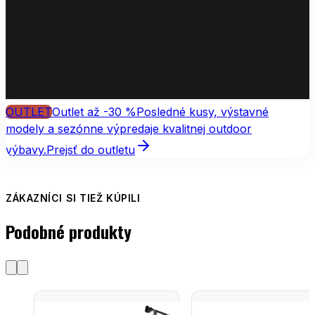
OUTLET
Outlet až -30 %
Posledné kusy, výstavné
modely a sezónne výpredaje kvalitnej outdoor
výbavy.
Prejsť do outletu
ZÁKAZNÍCI SI TIEŽ KÚPILI
Podobné produkty