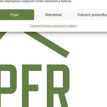
e nepriaznivo ovplyvniť určité vlastnosti a funkcie.
Prijať
Odmietnuť
Zobraziť predvoľby
Cookie
Ochrana osobných údajov