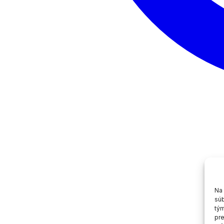
Na 
súb
tým
pre