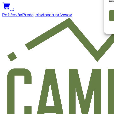
môž
0
Požičovňa
Predaj obytných prívesov