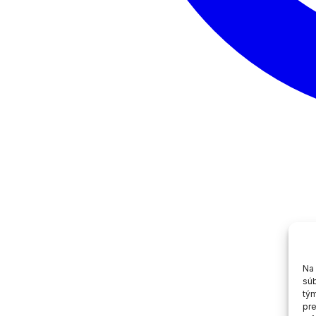
Na 
súb
tým
pre