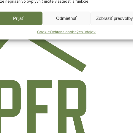
e nepriaznivo ovplyvniť určité vlastnosti a funkcie.
Prijať
Odmietnuť
Zobraziť predvoľby
Cookie
Ochrana osobných údajov