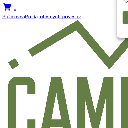
môž
0
Požičovňa
Predaj obytných prívesov