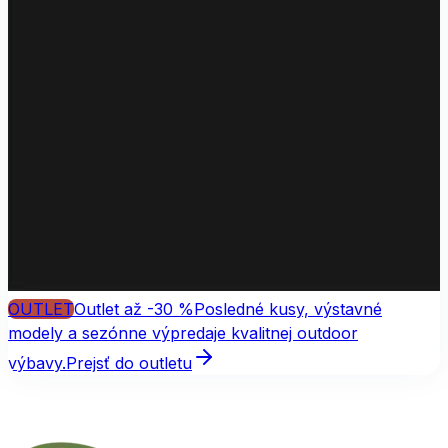
OUTLET
Outlet až -30 %
Posledné kusy, výstavné
modely a sezónne výpredaje kvalitnej outdoor
výbavy.
Prejsť do outletu