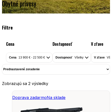
Obytné prívesy
Filtre
Cena
Dostupnosť
V zľave
Cena
13 900 € - 22 500 €
Dostupnosť
Všetky
V zľave
Vše
Zobrazujú sa 2 výsledky
Doprava zadarmo
Na sklade