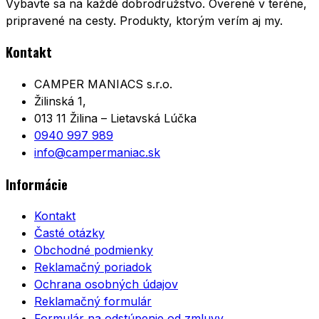
Vybavte sa na každé dobrodružstvo. Overené v teréne,
pripravené na cesty. Produkty, ktorým verím aj my.
Kontakt
CAMPER MANIACS s.r.o.
Žilinská 1,
013 11 Žilina – Lietavská Lúčka
0940 997 989
info@campermaniac.sk
Informácie
Kontakt
Časté otázky
Obchodné podmienky
Reklamačný poriadok
Ochrana osobných údajov
Reklamačný formulár
Formulár na odstúpenie od zmluvy