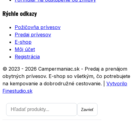
Rýchle odkazy
Požičovňa prívesov
Predaj prívesov
E-shop
Môj účet
Registrácia
© 2023 - 2026 Campermaniac.sk - Predaj a prenájom
obytných prívesov. E-shop so všetkým, čo potrebujete
na kempovanie a dobrodružné cestovanie.
|
Vytvorilo
Finestudio.sk
Zavrieť
Zavrieť
Prihláste sa na odber noviniek a
získajte zľavu 5