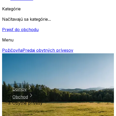
Kategórie
Načítavajú sa kategórie...
Prejsť do obchodu
Menu
Požičovňa
Predaj obytných prívesov
Domov
Obchod
Obytné prívesy