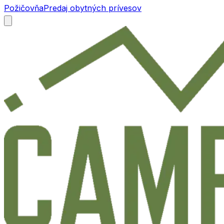
Požičovňa
Predaj obytných prívesov