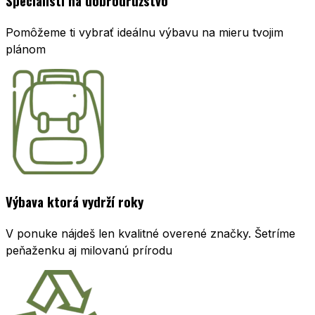
Špecialisti na dobrodružstvo
Pomôžeme ti vybrať ideálnu výbavu na mieru tvojim
plánom
Výbava ktorá vydrží roky
V ponuke nájdeš len kvalitné overené značky. Šetríme
peňaženku aj milovanú prírodu